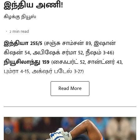
இந்திய அணி!
கிழக்கு நியூஸ்
2
min read
இந்தியா 255/5
(சஞ்சு சாம்சன் 89, இஷான்
கிஷன் 54, அபிஷேக் சர்மா 52, நீஷம் 3-46)
நியூசிலாந்து 159
(சைஃபர்ட் 52, சான்ட்னர் 43,
பும்ரா 4-15, அக்‌ஷர் படேல் 3-27)
Read More