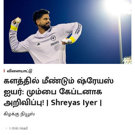
விளையாட்டு
களத்தில் மீண்டும் ஷ்ரேயஸ்
ஐயர்: மும்பை கேப்டனாக
அறிவிப்பு! | Shreyas Iyer |
கிழக்கு நியூஸ்
1
min read