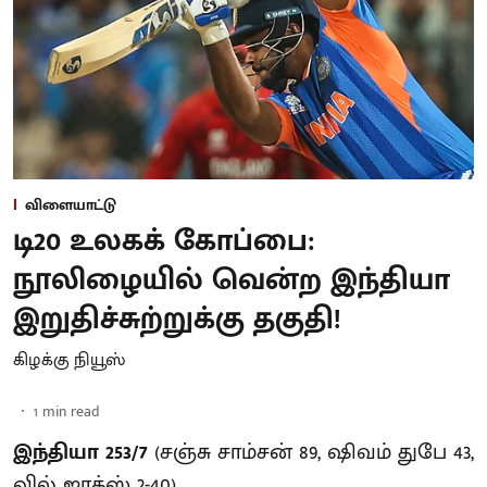
விளையாட்டு
டி20 உலகக் கோப்பை:
நூலிழையில் வென்ற இந்தியா
இறுதிச்சுற்றுக்கு தகுதி!
கிழக்கு நியூஸ்
1
min read
இந்தியா 253/7
(சஞ்சு சாம்சன் 89, ஷிவம் துபே 43,
வில் ஜாக்ஸ் 2-40)