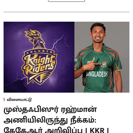
விளையாட்டு
முஸ்தஃபிஸுர் ரஹ்மான்
அணியிலிருந்து நீக்கம்:
கேகேஆர் அறிவிப்பு | KKR |