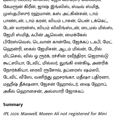
கேமரூன் கிரீன், ஜாஷ் இங்லிஸ், ஸ்டீவ் ஸ்மித்,
முஸ்தபிஸுர் ரஹ்மான், கஸ் அட்கின்சன், டாம்
பாண்டன், டாம் கரன், லியம் டாசன், பென் டக்கெட்,
டேன் லாரன்ஸ், லியம் லிவிங்ஸ்டன், டைமல் மில்ஸ்,
ஜேமி ஸ்மித், ஃபின் ஆலென், மைக்கேல்
பிரேஸ்வெல், டெவான் கான்வே, ஜேக்கப் டஃபி, மேட்
ஹென்ரி, கைல் ஜேமிசன், ஆடம் மில்ன், டேரில்
மிட்செல், வில் ஓ ரூர்க், ரச்சின் ரவீந்திரா, ஜெரால்டு
கூட்ஸியா, டேவிட் மில்லர், லுங்கி என்கிடி, அன்ரிக்
நோர்க்கியா, ரைலி ரூசோவ், தப்ரைஸ் ஷம்ஸி,
டேவிட் வீஸே, வனிந்து ஹசரங்கா, மதீஷா பதிரனா,
மஹீஷ் தீக்‌ஷனா, ஜேசன் ஹோல்டர், ஷை ஹோப்,
அகீல் ஹொசைன், அல்ஸாரி ஜோசஃப்.
Summary
IPL 2026: Maxwell, Moeen Ali not registered for Mini