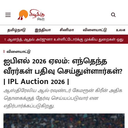
தமிழ்நாடு
இந்தியா
சினிமா
விளையாட்டு
உலகம
ஆதவ் அர்ஜுனா உள்ளிட்டோர்க்கு முக்கிய துறைகள் ஒதுக்கீடு
அதிமுகவ
விளையாட்டு
ஐபிஎல் 2026 ஏலம்: எந்தெந்த
வீரர்கள் பதிவு செய்துள்ளார்கள்?
| IPL Auction 2026 |
ஆஸ்திரேலிய ஆல்-ரவுண்டர் கேமரூன் கிரீன் அதிக
தொகைக்குத் தேர்வு செய்யப்படுவார் என
எதிர்பார்க்கப்படுகிறது.