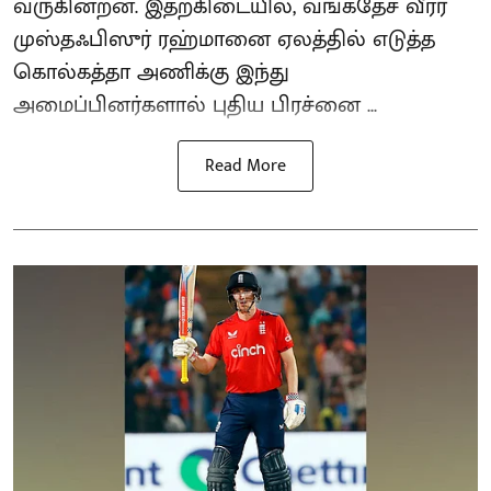
வருகின்றன. இதற்கிடையில், வங்கதேச வீரர்
முஸ்தஃபிஸுர் ரஹ்மானை ஏலத்தில் எடுத்த
கொல்கத்தா அணிக்கு இந்து
அமைப்பினர்களால் புதிய பிரச்னை ...
Read More