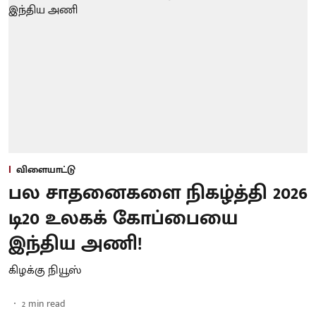
விளையாட்டு
பல சாதனைகளை நிகழ்த்தி 2026
டி20 உலகக் கோப்பையை
இந்திய அணி!
கிழக்கு நியூஸ்
2
min read