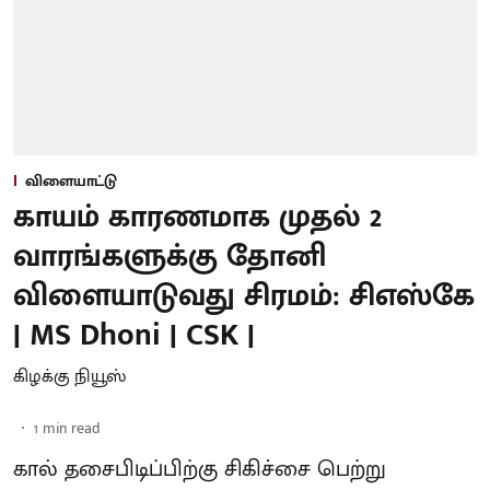
விளையாட்டு
காயம் காரணமாக முதல் 2
வாரங்களுக்கு தோனி
விளையாடுவது சிரமம்: சிஎஸ்கே
| MS Dhoni | CSK |
கிழக்கு நியூஸ்
1
min read
கால் தசைபிடிப்பிற்கு சிகிச்சை பெற்று