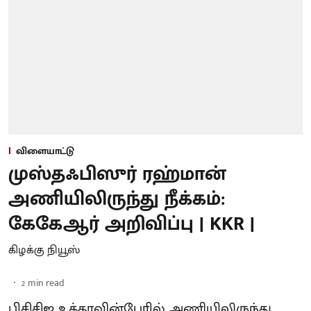
விளையாட்டு
முஸ்தஃபிஸுர் ரஹ்மான்
அணியிலிருந்து நீக்கம்:
கேகேஆர் அறிவிப்பு | KKR |
கிழக்கு நியூஸ்
2
min read
பிசிசிஐ உத்தரவின்பேரில் அணியிலிருந்து