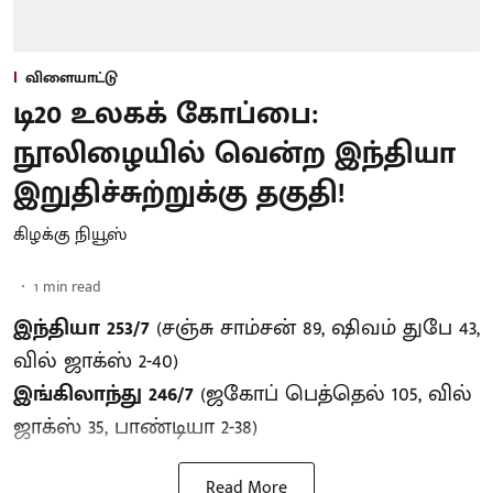
விளையாட்டு
டி20 உலகக் கோப்பை:
நூலிழையில் வென்ற இந்தியா
இறுதிச்சுற்றுக்கு தகுதி!
கிழக்கு நியூஸ்
1
min read
இந்தியா 253/7
(சஞ்சு சாம்சன் 89, ஷிவம் துபே 43,
வில் ஜாக்ஸ் 2-40)
இங்கிலாந்து 246/7
(ஜகோப் பெத்தெல் 105, வில்
ஜாக்ஸ் 35, பாண்டியா 2-38)
Read More