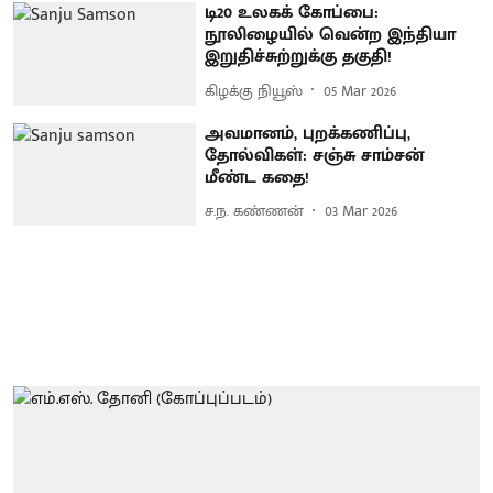
டி20 உலகக் கோப்பை:
நூலிழையில் வென்ற இந்தியா
இறுதிச்சுற்றுக்கு தகுதி!
கிழக்கு நியூஸ்
05 Mar 2026
அவமானம், புறக்கணிப்பு,
தோல்விகள்: சஞ்சு சாம்சன்
மீண்ட கதை!
ச.ந. கண்ணன்
03 Mar 2026