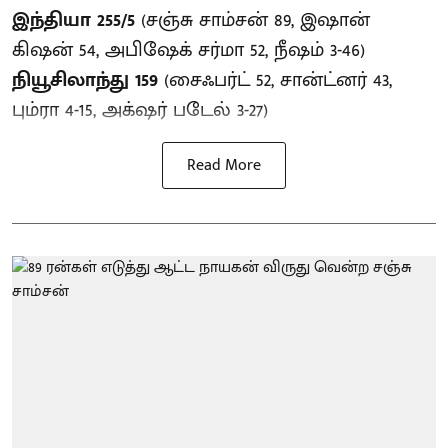
இந்தியா 255/5
(சஞ்சு சாம்சன் 89, இஷான்
கிஷன் 54, அபிஷேக் சர்மா 52, நீஷம் 3-46)
நியூசிலாந்து 159
(சைஃபர்ட் 52, சான்ட்னர் 43,
பும்ரா 4-15, அக்‌ஷர் படேல் 3-27)
Read More