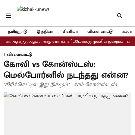
தமிழ்நாடு
இந்தியா
சினிமா
விளையாட்டு
உலகம
னந்த், ஆதவ் அர்ஜுனா உள்ளிட்டோர்க்கு முக்கிய துறைகள் ஒதுக்கீடு
விளையாட்டு
கோலி vs கோன்ஸ்டஸ்:
மெல்போர்னில் நடந்தது என்ன?
"கிரிக்கெட்டில் இது நிகழும்" - சாம் கோன்ஸ்டஸ்