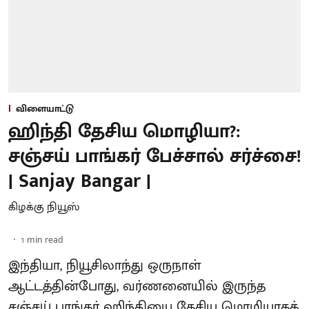
விளையாட்டு
ஹிந்தி தேசிய மொழியா?:
சஞ்சய் பாங்கர் பேச்சால் சர்ச்சை!
| Sanjay Bangar |
கிழக்கு நியூஸ்
1
min read
இந்தியா, நியூசிலாந்து ஒருநாள்
ஆட்டத்தின்போது, வர்ணனையில் இருந்த
சஞ்சய் பாங்கர் ஹிந்தியை தேசிய மொழியாகக்