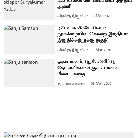
டி20 உலகக் கோப்பையை இந்திய
அணி!
கிழக்கு நியூஸ்
08 Mar 2026
டி20 உலகக் கோப்பை:
நூலிழையில் வென்ற இந்தியா
இறுதிச்சுற்றுக்கு தகுதி!
கிழக்கு நியூஸ்
05 Mar 2026
அவமானம், புறக்கணிப்பு,
தோல்விகள்: சஞ்சு சாம்சன்
மீண்ட கதை!
ச.ந. கண்ணன்
03 Mar 2026