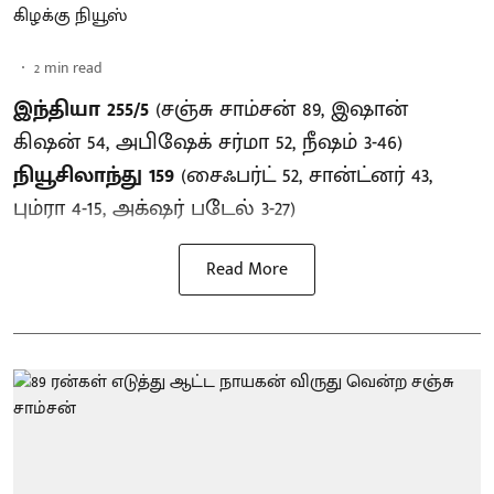
கிழக்கு நியூஸ்
2
min read
இந்தியா 255/5
(சஞ்சு சாம்சன் 89, இஷான்
கிஷன் 54, அபிஷேக் சர்மா 52, நீஷம் 3-46)
நியூசிலாந்து 159
(சைஃபர்ட் 52, சான்ட்னர் 43,
பும்ரா 4-15, அக்‌ஷர் படேல் 3-27)
Read More