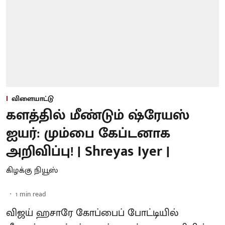
விளையாட்டு
களத்தில் மீண்டும் ஷ்ரேயஸ்
ஐயர்: மும்பை கேப்டனாக
அறிவிப்பு! | Shreyas Iyer |
கிழக்கு நியூஸ்
1
min read
விஜய் ஹசாரே கோப்பைப் போட்டியில்