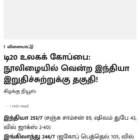
விளையாட்டு
டி20 உலகக் கோப்பை:
நூலிழையில் வென்ற இந்தியா
இறுதிச்சுற்றுக்கு தகுதி!
கிழக்கு நியூஸ்
1
min read
இந்தியா 253/7
(சஞ்சு சாம்சன் 89, ஷிவம் துபே 43,
வில் ஜாக்ஸ் 2-40)
இங்கிலாந்து 246/7
(ஜகோப் பெத்தெல் 105, வில்