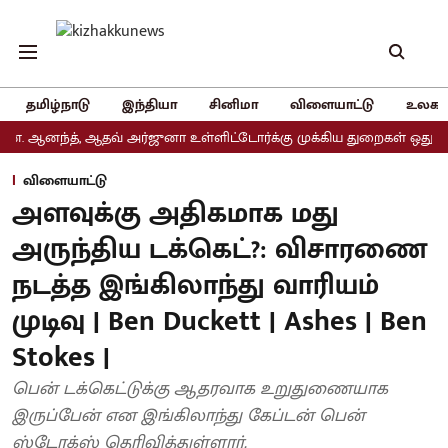
தமிழ்நாடு
இந்தியா
சினிமா
விளையாட்டு
உலகம
ந்த், ஆதவ் அர்ஜுனா உள்ளிட்டோர்க்கு முக்கிய துறைகள் ஒதுக்கீடு
அ
விளையாட்டு
அளவுக்கு அதிகமாக மது
அருந்திய டக்கெட்?: விசாரணை
நடத்த இங்கிலாந்து வாரியம்
முடிவு | Ben Duckett | Ashes | Ben
Stokes |
பென் டக்கெட்டுக்கு ஆதரவாக உறுதுணையாக
இருப்பேன் என இங்கிலாந்து கேப்டன் பென்
ஸ்டோக்ஸ் தெரிவித்துள்ளார்.