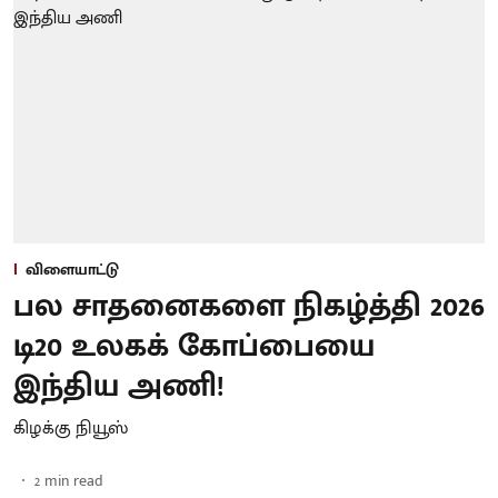
விளையாட்டு
பல சாதனைகளை நிகழ்த்தி 2026
டி20 உலகக் கோப்பையை
இந்திய அணி!
கிழக்கு நியூஸ்
2
min read