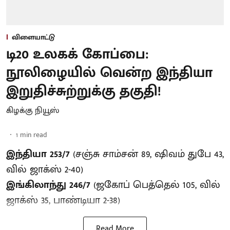
விளையாட்டு
டி20 உலகக் கோப்பை:
நூலிழையில் வென்ற இந்தியா
இறுதிச்சுற்றுக்கு தகுதி!
கிழக்கு நியூஸ்
1
min read
இந்தியா 253/7
(சஞ்சு சாம்சன் 89, ஷிவம் துபே 43,
வில் ஜாக்ஸ் 2-40)
இங்கிலாந்து 246/7
(ஜகோப் பெத்தெல் 105, வில்
ஜாக்ஸ் 35, பாண்டியா 2-38)
Read More