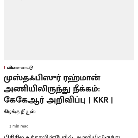
விளையாட்டு
முஸ்தஃபிஸுர் ரஹ்மான்
அணியிலிருந்து நீக்கம்:
கேகேஆர் அறிவிப்பு | KKR |
கிழக்கு நியூஸ்
2
min read
பிசிசிஐ உத்தரவின்பேரில் அணியிலிருந்து