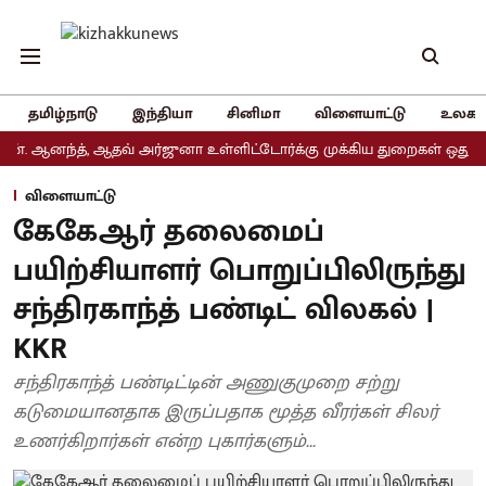
தமிழ்நாடு
இந்தியா
சினிமா
விளையாட்டு
உலகம
னந்த், ஆதவ் அர்ஜுனா உள்ளிட்டோர்க்கு முக்கிய துறைகள் ஒதுக்கீடு
விளையாட்டு
கேகேஆர் தலைமைப்
பயிற்சியாளர் பொறுப்பிலிருந்து
சந்திரகாந்த் பண்டிட் விலகல் |
KKR
சந்திரகாந்த் பண்டிட்டின் அணுகுமுறை சற்று
கடுமையானதாக இருப்பதாக மூத்த வீரர்கள் சிலர்
உணர்கிறார்கள் என்ற புகார்களும்...