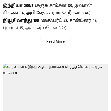
இந்தியா 255/5
(சஞ்சு சாம்சன் 89, இஷான்
கிஷன் 54, அபிஷேக் சர்மா 52, நீஷம் 3-46)
நியூசிலாந்து 159
(சைஃபர்ட் 52, சான்ட்னர் 43,
பும்ரா 4-15, அக்‌ஷர் படேல் 3-27)
Read More