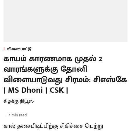
விளையாட்டு
காயம் காரணமாக முதல் 2
வாரங்களுக்கு தோனி
விளையாடுவது சிரமம்: சிஎஸ்கே
| MS Dhoni | CSK |
கிழக்கு நியூஸ்
1
min read
கால் தசைபிடிப்பிற்கு சிகிச்சை பெற்று