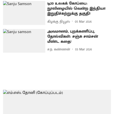
டி20 உலகக் கோப்பை:
நூலிழையில் வென்ற இந்தியா
இறுதிச்சுற்றுக்கு தகுதி!
கிழக்கு நியூஸ்
05 Mar 2026
அவமானம், புறக்கணிப்பு,
தோல்விகள்: சஞ்சு சாம்சன்
மீண்ட கதை!
ச.ந. கண்ணன்
03 Mar 2026