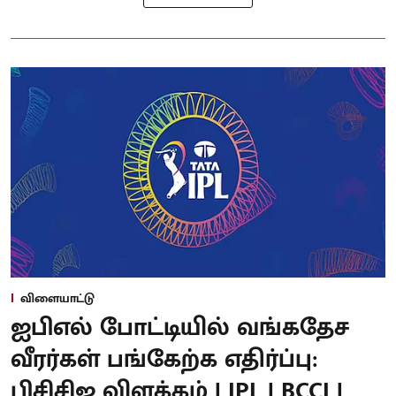
விளையாட்டு
ஐபிஎல் போட்டியில் வங்கதேச
வீரர்கள் பங்கேற்க எதிர்ப்பு:
பிசிசிஐ விளக்கம் | IPL | BCCI |