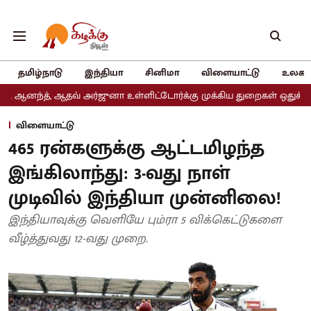
தமிழ்நாடு
இந்தியா
சினிமா
விளையாட்டு
உலகம
தவ் அர்ஜுனா உள்ளிட்டோர்க்கு முக்கிய துறைகள் ஒதுக்கீடு
அதிமுகவ
விளையாட்டு
465 ரன்களுக்கு ஆட்டமிழந்த
இங்கிலாந்து: 3-வது நாள்
முடிவில் இந்தியா முன்னிலை!
இந்தியாவுக்கு வெளியே பும்ரா 5 விக்கெட்டுகளை
வீழ்த்துவது 12-வது முறை.