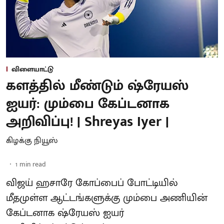
விளையாட்டு
களத்தில் மீண்டும் ஷ்ரேயஸ்
ஐயர்: மும்பை கேப்டனாக
அறிவிப்பு! | Shreyas Iyer |
கிழக்கு நியூஸ்
1
min read
விஜய் ஹசாரே கோப்பைப் போட்டியில்
மீதமுள்ள ஆட்டங்களுக்கு மும்பை அணியின்
கேப்டனாக ஷ்ரேயஸ் ஐயர்