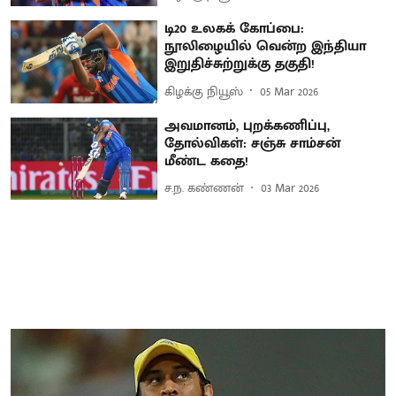
டி20 உலகக் கோப்பை:
நூலிழையில் வென்ற இந்தியா
இறுதிச்சுற்றுக்கு தகுதி!
கிழக்கு நியூஸ்
05 Mar 2026
அவமானம், புறக்கணிப்பு,
தோல்விகள்: சஞ்சு சாம்சன்
மீண்ட கதை!
ச.ந. கண்ணன்
03 Mar 2026