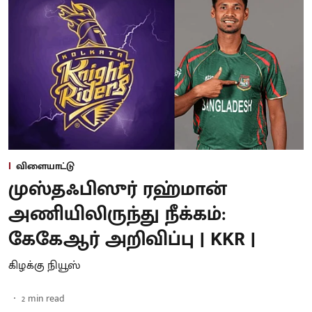
விளையாட்டு
முஸ்தஃபிஸுர் ரஹ்மான்
அணியிலிருந்து நீக்கம்:
கேகேஆர் அறிவிப்பு | KKR |
கிழக்கு நியூஸ்
2
min read