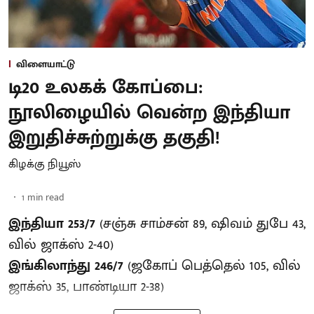
விளையாட்டு
டி20 உலகக் கோப்பை:
நூலிழையில் வென்ற இந்தியா
இறுதிச்சுற்றுக்கு தகுதி!
கிழக்கு நியூஸ்
1
min read
இந்தியா 253/7
(சஞ்சு சாம்சன் 89, ஷிவம் துபே 43,
வில் ஜாக்ஸ் 2-40)
இங்கிலாந்து 246/7
(ஜகோப் பெத்தெல் 105, வில்
ஜாக்ஸ் 35, பாண்டியா 2-38)