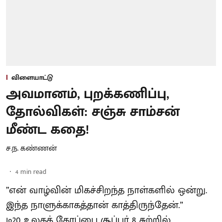
விளையாட்டு
அவமானம், புறக்கணிப்பு,
தோல்விகள்: சஞ்சு சாம்சன்
மீண்ட கதை!
ச.ந. கண்ணன்
4
min read
”என் வாழ்வின் மிகச்சிறந்த நாள்களில் ஒன்று.
இந்த நாளுக்காகத்தான் காத்திருந்தேன்.”
டி20 உலகக் கோப்பை சூப்பர் 8 சுற்றில்,