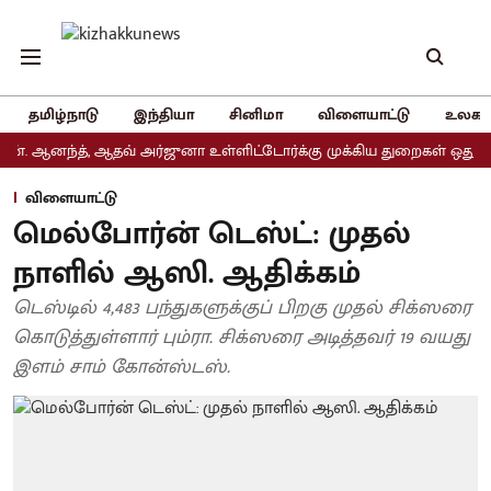
தமிழ்நாடு
இந்தியா
சினிமா
விளையாட்டு
உலகம
ந்த், ஆதவ் அர்ஜுனா உள்ளிட்டோர்க்கு முக்கிய துறைகள் ஒதுக்கீடு
விளையாட்டு
மெல்போர்ன் டெஸ்ட்: முதல்
நாளில் ஆஸி. ஆதிக்கம்
டெஸ்டில் 4,483 பந்துகளுக்குப் பிறகு முதல் சிக்ஸரை
கொடுத்துள்ளார் பும்ரா. சிக்ஸரை அடித்தவர் 19 வயது
இளம் சாம் கோன்ஸ்டஸ்.