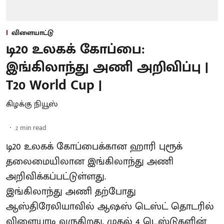
விளையாட்டு
டி20 உலகக் கோப்பை:
இங்கிலாந்து அணி அறிவிப்பு |
T20 World Cup |
கிழக்கு நியூஸ்
2
min read
டி20 உலகக் கோப்பைக்கான ஹாரி புரூக்
தலைமையிலான இங்கிலாந்து அணி
அறிவிக்கப்பட்டுள்ளது.
இங்கிலாந்து அணி தற்போது
ஆஸ்திரேலியாவில் ஆஷஸ் டெஸ்ட் தொடரில்
விளையாடி வருகிறது. முதல் 4 டெஸ்டுகளின்