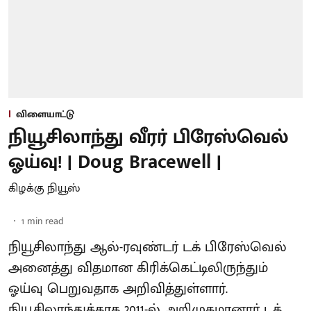
விளையாட்டு
நியூசிலாந்து வீரர் பிரேஸ்வெல்
ஓய்வு! | Doug Bracewell |
கிழக்கு நியூஸ்
1
min read
நியூசிலாந்து ஆல்-ரவுண்டர் டக் பிரேஸ்வெல்
அனைத்து விதமான கிரிக்கெட்டிலிருந்தும்
ஓய்வு பெறுவதாக அறிவித்துள்ளார்.
நியூசிலாந்துக்காக 2011-ல் அறிமுகமானார் டக்