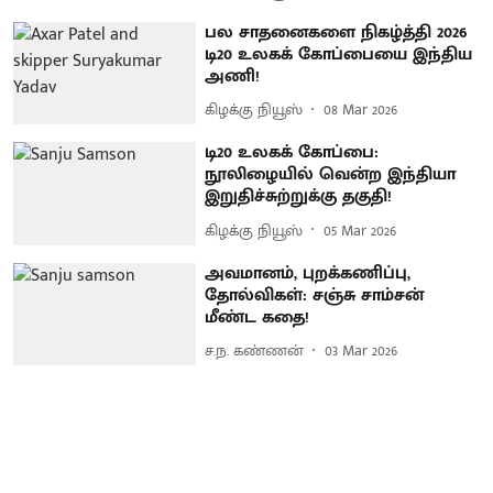
பல சாதனைகளை நிகழ்த்தி 2026
டி20 உலகக் கோப்பையை இந்திய
அணி!
கிழக்கு நியூஸ்
08 Mar 2026
டி20 உலகக் கோப்பை:
நூலிழையில் வென்ற இந்தியா
இறுதிச்சுற்றுக்கு தகுதி!
கிழக்கு நியூஸ்
05 Mar 2026
அவமானம், புறக்கணிப்பு,
தோல்விகள்: சஞ்சு சாம்சன்
மீண்ட கதை!
ச.ந. கண்ணன்
03 Mar 2026