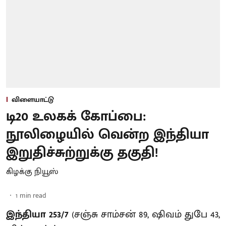
விளையாட்டு
டி20 உலகக் கோப்பை:
நூலிழையில் வென்ற இந்தியா
இறுதிச்சுற்றுக்கு தகுதி!
கிழக்கு நியூஸ்
1
min read
இந்தியா 253/7
(சஞ்சு சாம்சன் 89, ஷிவம் துபே 43,