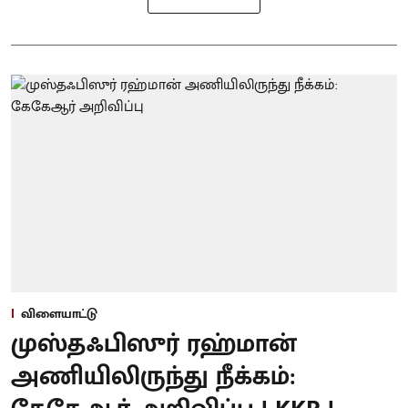
விளையாட்டு
முஸ்தஃபிஸுர் ரஹ்மான்
அணியிலிருந்து நீக்கம்: