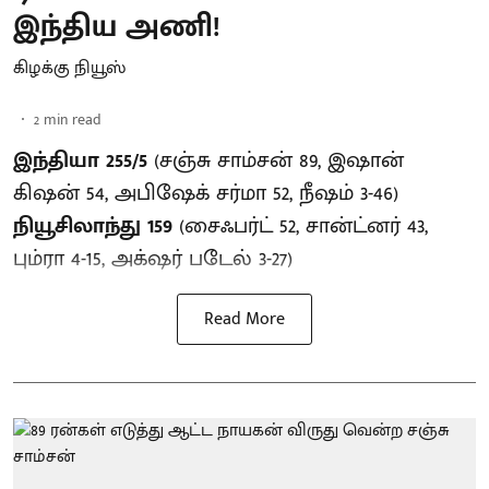
இந்திய அணி!
கிழக்கு நியூஸ்
2
min read
இந்தியா 255/5
(சஞ்சு சாம்சன் 89, இஷான்
கிஷன் 54, அபிஷேக் சர்மா 52, நீஷம் 3-46)
நியூசிலாந்து 159
(சைஃபர்ட் 52, சான்ட்னர் 43,
பும்ரா 4-15, அக்‌ஷர் படேல் 3-27)
Read More