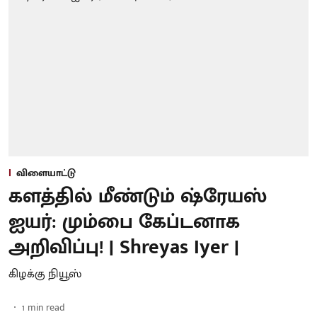
விளையாட்டு
களத்தில் மீண்டும் ஷ்ரேயஸ்
ஐயர்: மும்பை கேப்டனாக
அறிவிப்பு! | Shreyas Iyer |
கிழக்கு நியூஸ்
1
min read