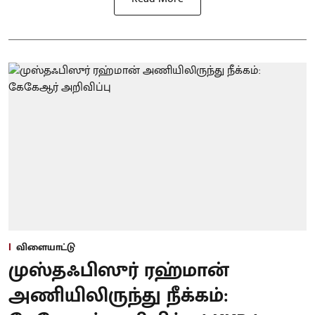
விளையாட்டு
முஸ்தஃபிஸுர் ரஹ்மான்
அணியிலிருந்து நீக்கம்: