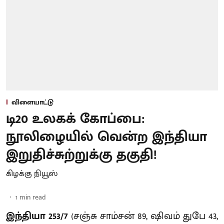
விளையாட்டு
டி20 உலகக் கோப்பை:
நூலிழையில் வென்ற இந்தியா
இறுதிச்சுற்றுக்கு தகுதி!
கிழக்கு நியூஸ்
1
min read
இந்தியா 253/7
(சஞ்சு சாம்சன் 89, ஷிவம் துபே 43,