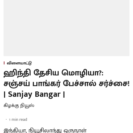
விளையாட்டு
ஹிந்தி தேசிய மொழியா?:
சஞ்சய் பாங்கர் பேச்சால் சர்ச்சை!
| Sanjay Bangar |
கிழக்கு நியூஸ்
1
min read
இந்தியா, நியூசிலாந்து ஒருநாள்