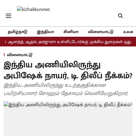
தமிழ்நாடு
இந்தியா
சினிமா
விளையாட்டு
உலகம
ந்த், ஆதவ் அர்ஜுனா உள்ளிட்டோர்க்கு முக்கிய துறைகள் ஒதுக்கீடு
விளையாட்டு
இந்திய அணியிலிருந்து
அபிஷேக் நாயர், டி. திலீப் நீக்கம்?
இந்திய அணியிலிருந்து உடற்தகுதிக்கான
பயிற்சியாளர் சோஹம் தேசாயும் வெளியேறுகிறார்.