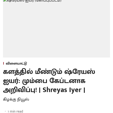
விளையாட்டு
களத்தில் மீண்டும் ஷ்ரேயஸ்
ஐயர்: மும்பை கேப்டனாக
அறிவிப்பு! | Shreyas Iyer |
கிழக்கு நியூஸ்
1
min read