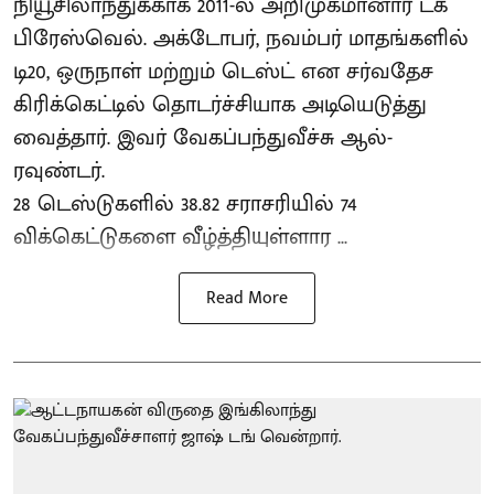
நியூசிலாந்துக்காக 2011-ல் அறிமுகமானார் டக்
பிரேஸ்வெல். அக்டோபர், நவம்பர் மாதங்களில்
டி20, ஒருநாள் மற்றும் டெஸ்ட் என சர்வதேச
கிரிக்கெட்டில் தொடர்ச்சியாக அடியெடுத்து
வைத்தார். இவர் வேகப்பந்துவீச்சு ஆல்-
ரவுண்டர்.
28 டெஸ்டுகளில் 38.82 சராசரியில் 74
விக்கெட்டுகளை வீழ்த்தியுள்ளார ...
Read More