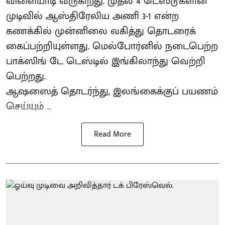
விளையாடி வருகிறது. முதல் 4 டெஸ்டுகளின்
முடிவில் ஆஸ்திரேலிய அணி 3-1 என்ற
கணக்கில் முன்னிலை வகித்து தொடரைக்
கைப்பற்றியுள்ளது. மெல்போர்னில் நடைபெற்ற
பாக்ஸிங் டே டெஸ்டில் இங்கிலாந்து வெற்றி
பெற்றது.
ஆஷஸைத் தொடர்ந்து, இலங்கைக்குப் பயணம்
செய்யும் ...
Read More