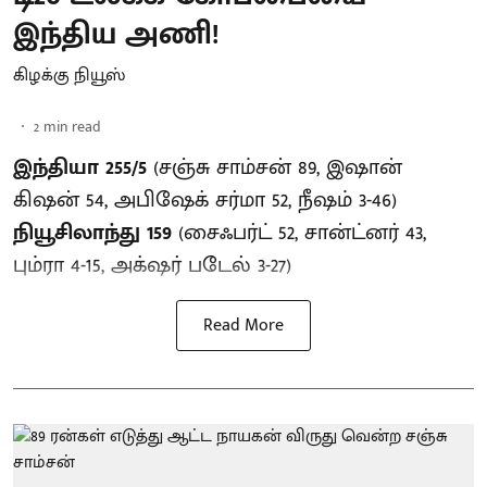
இந்திய அணி!
கிழக்கு நியூஸ்
2
min read
இந்தியா 255/5
(சஞ்சு சாம்சன் 89, இஷான்
கிஷன் 54, அபிஷேக் சர்மா 52, நீஷம் 3-46)
நியூசிலாந்து 159
(சைஃபர்ட் 52, சான்ட்னர் 43,
பும்ரா 4-15, அக்‌ஷர் படேல் 3-27)
Read More