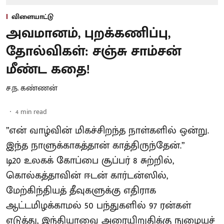
விளையாட்டு
அவமானம், புறக்கணிப்பு,
தோல்விகள்: சஞ்சு சாம்சன்
மீண்ட கதை!
ச.ந. கண்ணன்
4
min read
”என் வாழ்வின் மிகச்சிறந்த நாள்களில் ஒன்று.
இந்த நாளுக்காகத்தான் காத்திருந்தேன்.”
டி20 உலகக் கோப்பை சூப்பர் 8 சுற்றில்,
கொல்கத்தாவின் ஈடன் கார்டன்ஸில்,
மேற்கிந்தியத் தீவுகளுக்கு எதிராக
ஆட்டமிழக்காமல் 50 பந்துகளில் 97 ரன்கள்
எடுத்து, இந்தியாவை அரையிறுதிக்கு நுழையச்