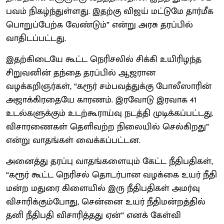
பவம் நிகழ்ந்​துள்​ளது. இதற்கு விஜய் மட்​டுமே தார்​மீக
பொறுப்​பேற்க வேண்​டும்” என்று அரசு தரப்பில்
வாதிடப்பட்டது.
இதற்கிடையே கூட்ட நெரிசலில் சிக்கி உயிரிழந்த
சிறுவனின் தந்தை தரப்பில் ஆஜரான
வழக்கறிஞர்கள், “கரூர் சம்​பவத்​துக்கு போலீ​ஸாரின்
அஜாக்​கிரதையே காரணம். இரவோடு இரவாக 41
உடல்களுக்கும் உடற்கூராய்வு நடத்தி முடிக்​கப்​பட்​டது.
விசாரணைகள் தெளிவற்ற நிலையில் செல்கிறது”
என்று வாதங்கள் வைக்கப்பட்டன.
அனைத்து தரப்பு வாதங்களையும் கேட்ட நீதிபதிகள்,
“கரூர் கூட்ட நெரிசல் தொடர்​பான வழக்கை உயர் நீதி​
மன்ற மதுரை கிளை​யில் இரு நீதிப​தி​கள் அமர்வு
விசா​ரிக்​கும்​போது, சென்னை உயர் நீதி​மன்​றத்​தி்ல்
தனி நீதிபதி விசா​ரித்​தது ஏன்” எனக் கேள்வி