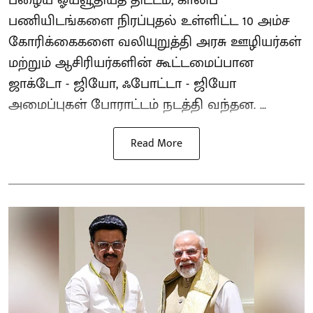
பழைய ஓய்வூதியத் திட்டம், காலிப்
பணியிடங்களை நிரப்புதல் உள்ளிட்ட 10 அம்ச
கோரிக்கைகளை வலியுறுத்தி அரசு ஊழியர்கள்
மற்றும் ஆசிரியர்களின் கூட்டமைப்பான
ஜாக்டோ - ஜியோ, ஃபோட்டா - ஜியோ
அமைப்புகள் போராட்டம் நடத்தி வந்தன. ...
Read More