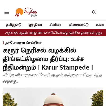
தமிழ்நாடு
இந்தியா
சினிமா
விளையாட்டு
உலகம
ஆதவ் அர்ஜுனா உள்ளிட்டோர்க்கு முக்கிய துறைகள் ஒதுக்கீடு
அதிமுக
தற்போதைய செய்திகள்
கரூர் நெரிசல் வழக்கில்
திங்கட்கிழமை தீர்ப்பு: உச்ச
நீதிமன்றம் | Karur Stampede |
சிபிஐ விசாரணை கோரி ஆதவ் அர்ஜுனா தொடர்ந்த
வழக்கு...