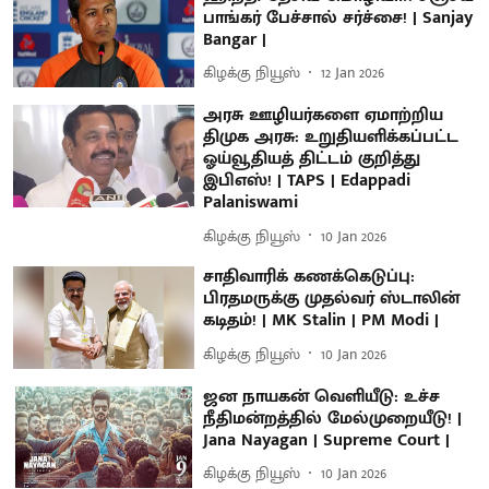
பாங்கர் பேச்சால் சர்ச்சை! | Sanjay
Bangar |
கிழக்கு நியூஸ்
12 Jan 2026
அரசு ஊழியர்களை ஏமாற்றிய
திமுக அரசு: உறுதியளிக்கப்பட்ட
ஓய்வூதியத் திட்டம் குறித்து
இபிஎஸ்! | TAPS | Edappadi
Palaniswami
கிழக்கு நியூஸ்
10 Jan 2026
சாதிவாரிக் கணக்கெடுப்பு:
பிரதமருக்கு முதல்வர் ஸ்டாலின்
கடிதம்! | MK Stalin | PM Modi |
கிழக்கு நியூஸ்
10 Jan 2026
ஜன நாயகன் வெளியீடு: உச்ச
நீதிமன்றத்தில் மேல்முறையீடு! |
Jana Nayagan | Supreme Court |
கிழக்கு நியூஸ்
10 Jan 2026