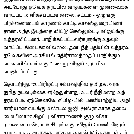
அப்போது தவெக தரப்​பில் வாதங்​களை முன்​வைக்க
வாய்ப்​பு அளிக்​கப்பட​வில்​லை. சட்​டம் - ஒழுங்கு
பிரச்னையைக் காரணம் காட்டி காவல்துறையினர்
தான் அந்த இடத்தை விட்டு செல்​லும்​படி விஜய்க்கு
உத்​தர​விட்​டனர். பாதிக்​கப்​பட்​ட​வர்​களுக்கு உதவும்
வாய்ப்பு கிடைக்​க​வில்​லை. தனி நீதிபதியின் உத்தரவு
தவெகவின் அரசியல் எதிர்காலத்தைப் பாதிக்கும்
வகையில் உள்ளது ” என்று விஜய் தரப்பில்
வாதிடப்பட்டது.
தொடர்ந்து, “உயி​ரிழப்பு சம்​பவத்​தில் தமிழக அரசு
துரித நடவடிக்கை எடுத்​துள்​ளது. உயர் நீதி​மன்ற உத்​
தர​வுப்​படி ஏற்​கெனவே சிபிஐ-​யில் பணி​யாற்​றிய அதி​
காரி​யான வடக்கு மண்டல ஐஜி அஸ்ரா கார்க் தலை​
மையி​லான சிறப்பு விசா​ரணைக்​ குழு விசா​
ரணையை தொடங்​கி​யுள்​ளது. விஜய் 7 மணி நேரம்
தாமத​மாக கரூருக்கு வந்​த​தால்​தான் இந்த துயரச்​ சம்​