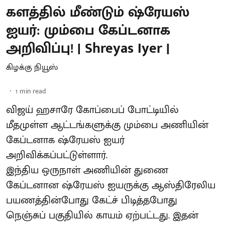
களத்தில் மீண்டும் ஷ்ரேயஸ்
ஐயர்: மும்பை கேப்டனாக
அறிவிப்பு! | Shreyas Iyer |
கிழக்கு நியூஸ்
1
min read
விஜய் ஹசாரே கோப்பைப் போட்டியில்
மீதமுள்ள ஆட்டங்களுக்கு மும்பை அணியின்
கேப்டனாக ஷ்ரேயஸ் ஐயர்
அறிவிக்கப்பட்டுள்ளார்.
இந்திய ஒருநாள் அணியின் துணை
கேப்டனான ஷ்ரேயஸ் ஐயருக்கு ஆஸ்திரேலிய
பயணத்தின்போது கேட்ச் பிடித்தபோது
நெஞ்சுப் பகுதியில் காயம் ஏற்பட்டது. இதன்