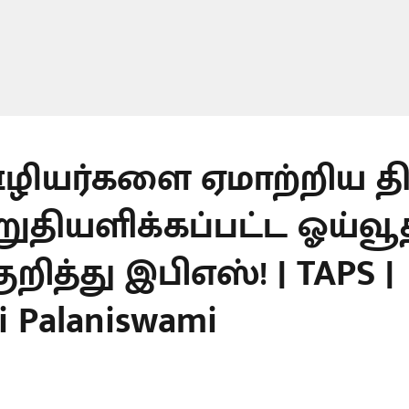
ழியர்களை ஏமாற்றிய த
றுதியளிக்கப்பட்ட ஓய்வூ
குறித்து இபிஎஸ்! | TAPS |
i Palaniswami