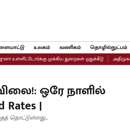
ளையாட்டு
உலகம்
வணிகம்
தொழில்நுட்பம்
ள்ளிட்டோர்க்கு முக்கிய துறைகள் ஒதுக்கீடு
அதிமுகவின் இ
 விலை!: ஒரே நாளில்
d Rates |
த் தொட்டுள்ளது...