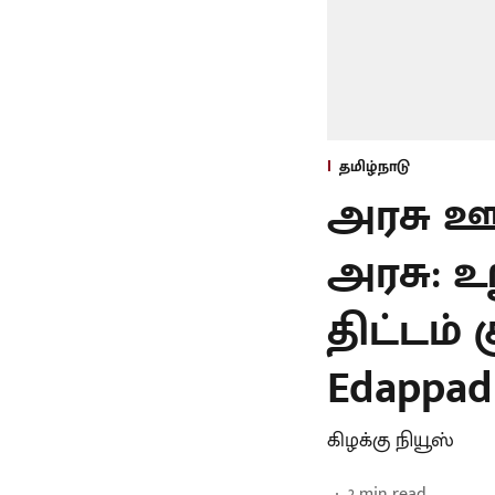
தமிழ்நாடு
அரசு ஊ
அரசு: உ
திட்டம் 
Edappad
கிழக்கு நியூஸ்
2
min read