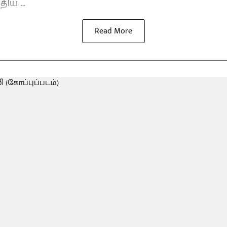
ய ...
Read More