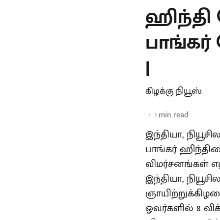
ஹிந்தி
பாங்கர் 
|
கிழக்கு நியூஸ்
1
min read
இந்தியா, நியூச
பாங்கர் ஹிந்தி
விமர்சனங்கள் எ
இந்தியா, நியூச
ஞாயிற்றுக்கிழமை
ஓவர்களில் 8 விக்