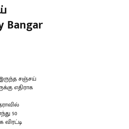
ய்
ay Bangar
இருந்த சஞ்சய்
க்கு எதிராக
தராவில்
்து 50
ை விரட்டி