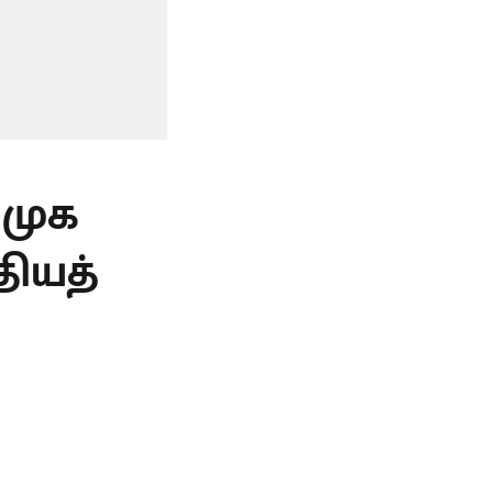
ிமுக
தியத்