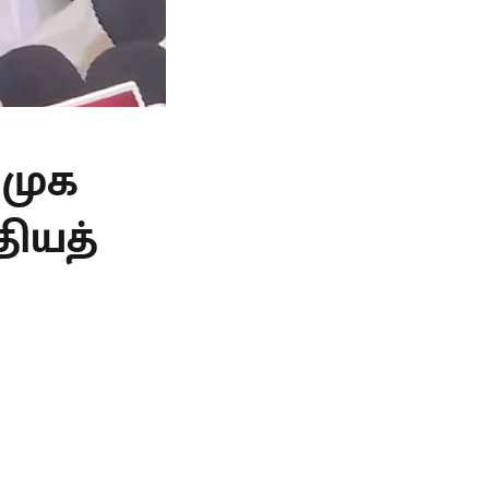
ிமுக
தியத்