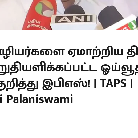
ழியர்களை ஏமாற்றிய த
றுதியளிக்கப்பட்ட ஓய்வூ
குறித்து இபிஎஸ்! | TAPS |
i Palaniswami