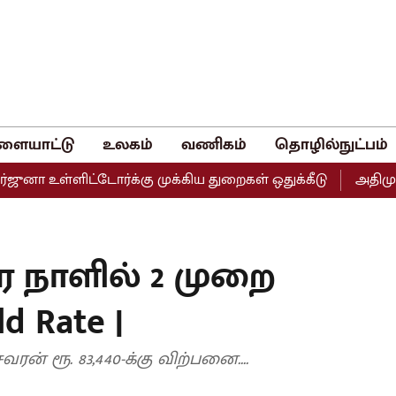
ளையாட்டு
உலகம்
வணிகம்
தொழில்நுட்பம்
ளிட்டோர்க்கு முக்கிய துறைகள் ஒதுக்கீடு
அதிமுகவின் இரு
ே நாளில் 2 முறை
d Rate |
 ரூ. 83,440-க்கு விற்பனை....