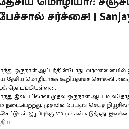
 தேசிய மொழியா?: சஞ்ச
பேச்சால் சர்ச்சை! | Sanj
ிலாந்து ஒருநாள் ஆட்டத்தின்போது, வர்ணனையில் 
யை தேசிய மொழியாகக் கூறியதாகச் சொல்லி அவரு
ழத் தொடங்கியுள்ளன.
ிலாந்து இடையிலான முதல் ஒருநாள் ஆட்டம் வதோ
 நடைபெற்றது. முதலில் பேட்டிங் செய்த நியூசிலாந
கெட்டுகள் இழப்புக்கு 300 ரன்கள் எடுத்தது. இலக்க
ய ...