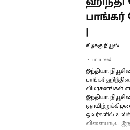
ஹிந்தி
பாங்கர் 
|
கிழக்கு நியூஸ்
1
min read
இந்தியா, நியூச
பாங்கர் ஹிந்தி
விமர்சனங்கள் எ
இந்தியா, நியூச
ஞாயிற்றுக்கிழமை
ஓவர்களில் 8 விக்
விளையாடிய இந்தி