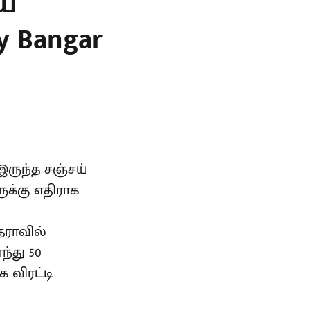
ய்
ay Bangar
இருந்த சஞ்சய்
க்கு எதிராக
தராவில்
்து 50
ை விரட்டி