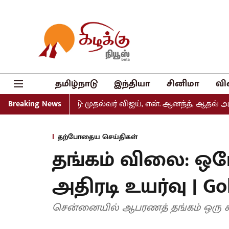
தமிழ்நாடு
இந்தியா
சினிமா
வி
் வெளியீடு: முதல்வர் விஜய், என். ஆனந்த், ஆதவ் அர்ஜுனா உள்
Breaking News
தற்போதைய செய்திகள்
தங்கம் விலை: ஒர
அதிரடி உயர்வு | Gol
சென்னையில் ஆபரணத் தங்கம் ஒரு சவரன்