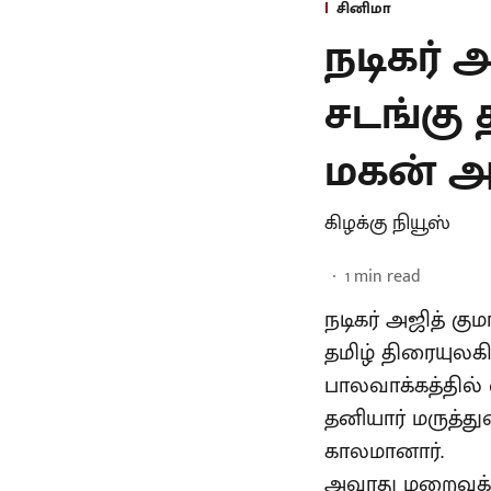
சினிமா
நடிகர் 
சடங்கு 
மகன் அன
கிழக்கு நியூஸ்
1
min read
நடிகர் அஜித் கு
தமிழ் திரையுலக
பாலவாக்கத்தில் 
தனியார் மருத்த
காலமானார்.
அவரது மறைவுக்க