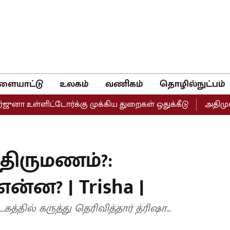
ளையாட்டு
உலகம்
வணிகம்
தொழில்நுட்பம்
 உள்ளிட்டோர்க்கு முக்கிய துறைகள் ஒதுக்கீடு
அதிமுகவின் 
திருமணம்?:
ன்ன? | Trisha |
தில் கருத்து தெரிவித்தார் த்ரிஷா...