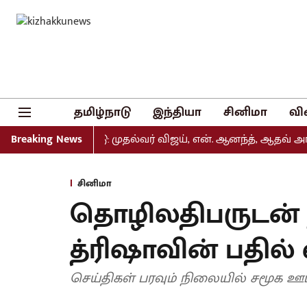
தமிழ்நாடு
இந்தியா
சினிமா
வி
ியல் வெளியீடு: முதல்வர் விஜய், என். ஆனந்த், ஆதவ் அர்ஜுனா
Breaking News
சினிமா
தொழிலதிபருடன் 
த்ரிஷாவின் பதில் எ
செய்திகள் பரவும் நிலையில் சமூக ஊடகத்