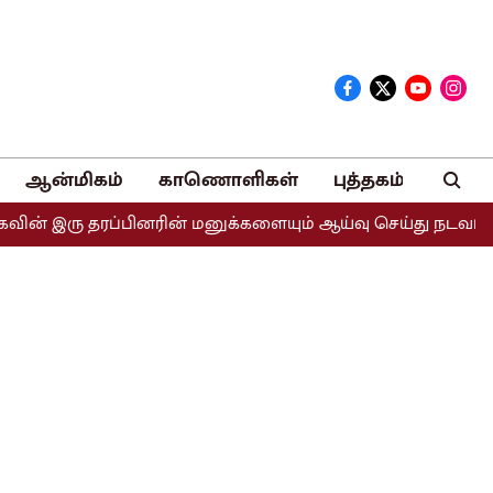
ஆன்மிகம்
காணொளிகள்
புத்தகம்
இரு தரப்பினரின் மனுக்களையும் ஆய்வு செய்து நடவடிக்கை எடுக