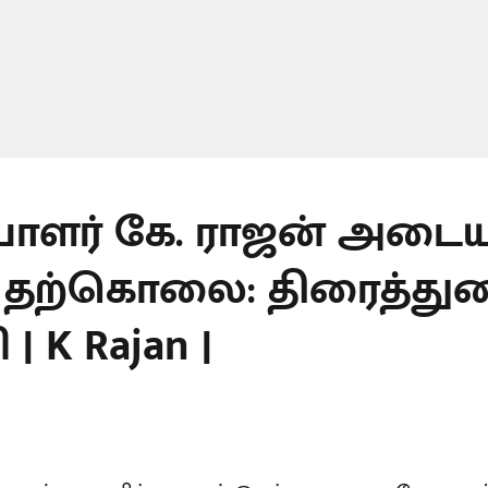
பாளர் கே. ராஜன் அடைய
து தற்கொலை: திரைத்து
| K Rajan |