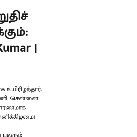
ுதிச்
கும்:
Kumar |
 உயிரிழந்தார்.
ி மணி, சென்னை
ு காரணமாக
(சனிக்கிழமை)
 பலரும்