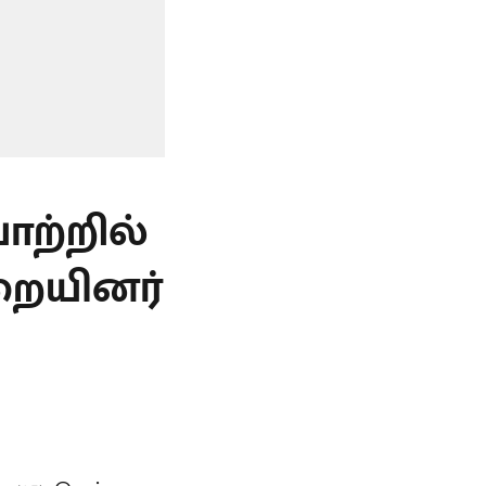
ாற்றில்
றையினர்