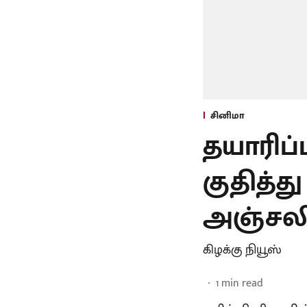
சினிமா
தயாரிப்
குதித்
அஞ்சலி 
கிழக்கு நியூஸ்
1
min read