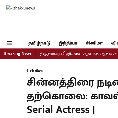
தமிழ்நாடு
இந்தியா
சினிமா
வி
ியல் வெளியீடு: முதல்வர் விஜய், என். ஆனந்த், ஆதவ் அர்ஜுனா
Breaking News
சினிமா
சின்னத்திரை நட
தற்கொலை: காவல
Serial Actress |