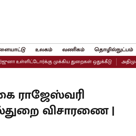
ளையாட்டு
உலகம்
வணிகம்
தொழில்நுட்பம்
 உள்ளிட்டோர்க்கு முக்கிய துறைகள் ஒதுக்கீடு
அதிமுகவின் 
ிகை ராஜேஸ்வரி
்துறை விசாரணை |