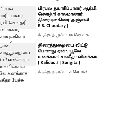
பிரபல தயாரிப்பாளர் ஆர்.பி.
சௌத்ரி காலமானார்:
திரையுலகினர் அஞ்சலி |
R.B. Choudary |
கிழக்கு நியூஸ்
06 May 2026
திரைத்துறையை விட்டு
போனது ஏன்?: ‘பூவே
உனக்காக’ சங்கீதா விளக்கம்
| Kalidas 2 | Sangita |
கிழக்கு நியூஸ்
21 Mar 2026