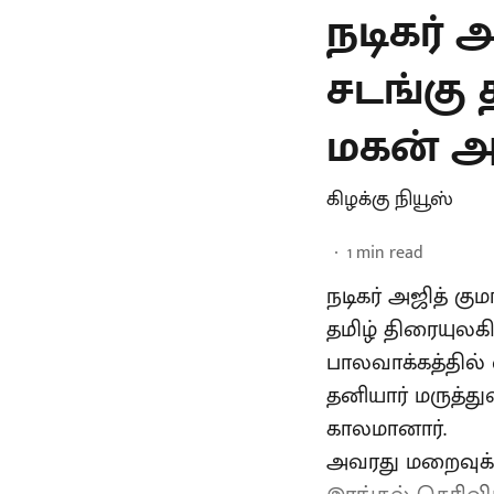
நடிகர் 
சடங்கு 
மகன் அன
கிழக்கு நியூஸ்
1
min read
நடிகர் அஜித் கு
தமிழ் திரையுலக
பாலவாக்கத்தில் 
தனியார் மருத்த
காலமானார்.
அவரது மறைவுக்க