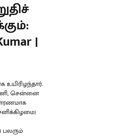
ுதிச்
கும்:
Kumar |
 உயிரிழந்தார்.
ி மணி, சென்னை
ு காரணமாக
(சனிக்கிழமை)
 பலரும்