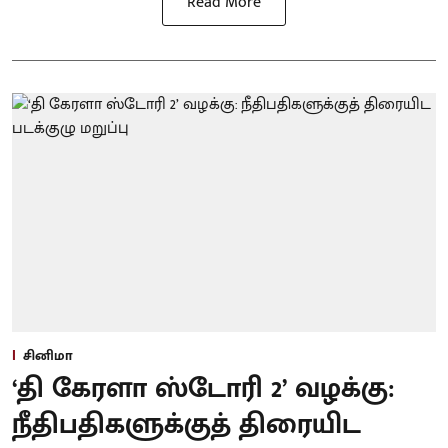
Read More
சினிமா
‘தி கேரளா ஸ்டோரி 2’ வழக்கு:
நீதிபதிகளுக்குத் திரையிட