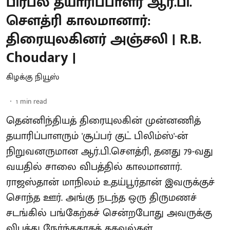
பிரபல தயாரிப்பாளர் ஆர்.பி.
சௌத்ரி காலமானார்:
திரையுலகினர் அஞ்சலி | R.B.
Choudary |
கிழக்கு நியூஸ்
1
min read
தென்னிந்தியத் திரையுலகின் முன்னணித்
தயாரிப்பாளரும் 'சூப்பர் குட் பிலிம்ஸ்'-ன்
நிறுவனருமான ஆர்.பி.சௌத்ரி, தனது 79-வது
வயதில் சாலை விபத்தில் காலமானார்.
ராஜஸ்தான் மாநிலம் உதய்பூர்தான் இவருக்குச்
சொந்த ஊர். அங்கு நடந்த ஒரு திருமணச்
சடங்கில் பங்கேற்கச் சென்றபோது அவருக்கு
விபத்து நேர்ந்ததாகத் தகவல்கள்