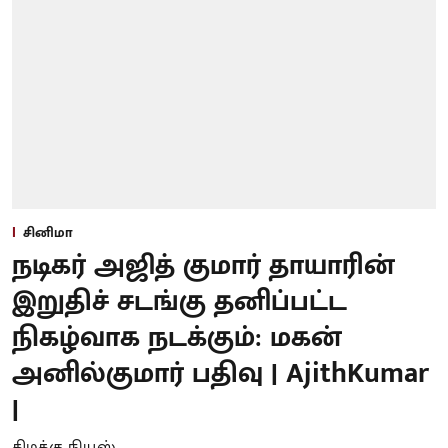
சினிமா
நடிகர் அஜித் குமார் தாயாரின்
இறுதிச் சடங்கு தனிப்பட்ட
நிகழ்வாக நடக்கும்: மகன்
அனில்குமார் பதிவு | AjithKumar
|
கிழக்கு நியூஸ்