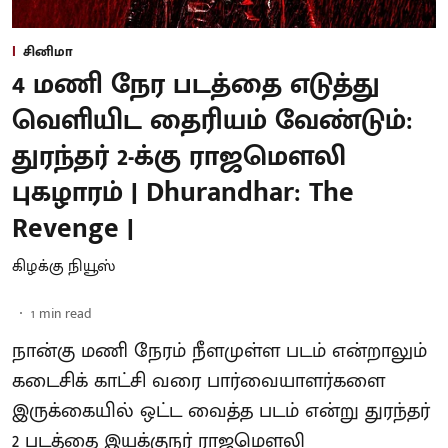
சினிமா
4 மணி நேர படத்தை எடுத்து
வெளியிட தைரியம் வேண்டும்:
துரந்தர் 2-க்கு ராஜமௌலி
புகழாரம் | Dhurandhar: The
Revenge |
கிழக்கு நியூஸ்
1
min read
நான்கு மணி நேரம் நீளமுள்ள படம் என்றாலும்
கடைசிக் காட்சி வரை பார்வையாளர்களை
இருக்கையில் ஒட்ட வைத்த படம் என்று துரந்தர்
2 படத்தை இயக்குநர் ராஜமௌலி