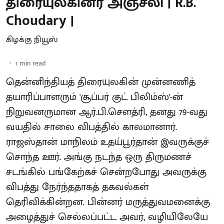
திரையுலகினர் அஞ்சலி | R.B.
Choudary |
கிழக்கு நியூஸ்
1
min read
தென்னிந்தியத் திரையுலகின் முன்னணித்
தயாரிப்பாளரும் 'சூப்பர் குட் பிலிம்ஸ்'-ன்
நிறுவனருமான ஆர்.பி.சௌத்ரி, தனது 79-வது
வயதில் சாலை விபத்தில் காலமானார்.
ராஜஸ்தான் மாநிலம் உதய்பூர்தான் இவருக்குச்
சொந்த ஊர். அங்கு நடந்த ஒரு திருமணச்
சடங்கில் பங்கேற்கச் சென்றபோது அவருக்கு
விபத்து நேர்ந்ததாகத் தகவல்கள்
தெரிவிக்கின்றன. பின்னர் மருத்துவமனைக்கு
அழைத்துச் செல்லப்பட்ட அவர், வழியிலேயே