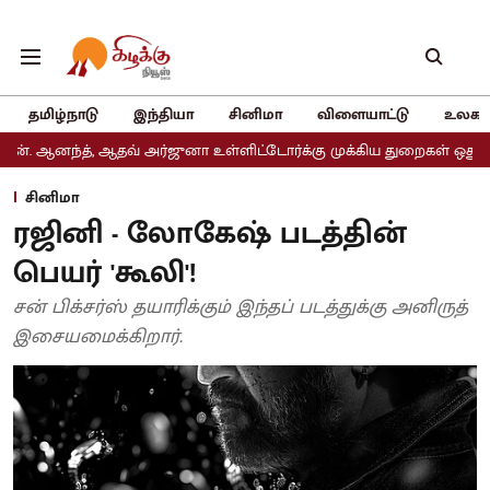
தமிழ்நாடு
இந்தியா
சினிமா
விளையாட்டு
உலகம
 ஆதவ் அர்ஜுனா உள்ளிட்டோர்க்கு முக்கிய துறைகள் ஒதுக்கீடு
அதிமு
சினிமா
ரஜினி - லோகேஷ் படத்தின்
பெயர் 'கூலி'!
சன் பிக்சர்ஸ் தயாரிக்கும் இந்தப் படத்துக்கு அனிருத்
இசையமைக்கிறார்.