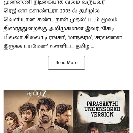
முன்னணி நடிகையாக வலம் வருபவர்
ரெஜினா கசாண்ட்ரா. 2005-ல் தமிழில்
வெளியான ’கண்ட நாள் முதல்’ படம் மூலம்
திரைத்துறைக்கு அறிமுகமான இவர், ‘கேடி
பில்லா கில்லாடி ரங்கா’, ‘மாநகரம்’, ‘சரவணன்
இருக்க பயமேன்’ உள்ளிட்ட தமிழ் ...
Read More