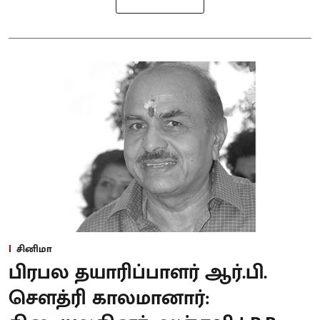
சினிமா
பிரபல தயாரிப்பாளர் ஆர்.பி.
சௌத்ரி காலமானார்: