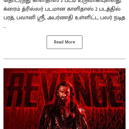
தொடர்ந்து காளிதாஸ் 2 படம் உருவாகியுள்ளது.
க்ரைம் த்ரில்லர் படமான காளிதாஸ் 2 படத்தில்
பரத், பவானி ஸ்ரீ, அபர்ணதி உள்ளிட்ட பலர் நடித
...
Read More