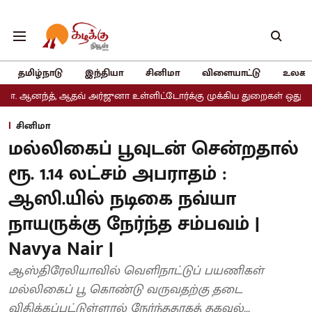
தமிழ்நாடு
இந்தியா
சினிமா
விளையாட்டு
உலகம
 ஆதவ் அர்ஜுனா உள்ளிட்டோர்க்கு முக்கிய துறைகள் ஒதுக்கீடு
அதிமு
சினிமா
மல்லிகைப் பூவுடன் சென்றதால்
ரூ. 1.14 லட்சம் அபராதம் :
ஆஸி.யில் நடிகை நவ்யா
நாயருக்கு நேர்ந்த சம்பவம் |
Navya Nair |
ஆஸ்திரேலியாவில் வெளிநாட்டுப் பயணிகள்
மல்லிகைப் பூ கொண்டு வருவதற்கு தடை
விதிக்கப்பட்டுள்ளால் நேர்ந்ததாகத் தகவல்...