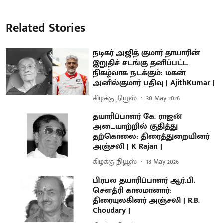
Related Stories
நடிகர் அஜித் குமார் தாயாரின்
இறுதிச் சடங்கு தனிப்பட்ட
நிகழ்வாக நடக்கும்: மகன்
அனில்குமார் பதிவு | AjithKumar |
கிழக்கு நியூஸ்
30 May 2026
தயாரிப்பாளர் கே. ராஜன்
அடையாற்றில் குதித்து
தற்கொலை: திரைத்துறையினர்
அஞ்சலி | K Rajan |
கிழக்கு நியூஸ்
18 May 2026
பிரபல தயாரிப்பாளர் ஆர்.பி.
சௌத்ரி காலமானார்:
திரையுலகினர் அஞ்சலி | R.B.
Choudary |