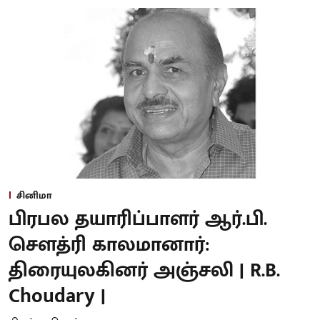
சினிமா
பிரபல தயாரிப்பாளர் ஆர்.பி.
சௌத்ரி காலமானார்:
திரையுலகினர் அஞ்சலி | R.B.
Choudary |