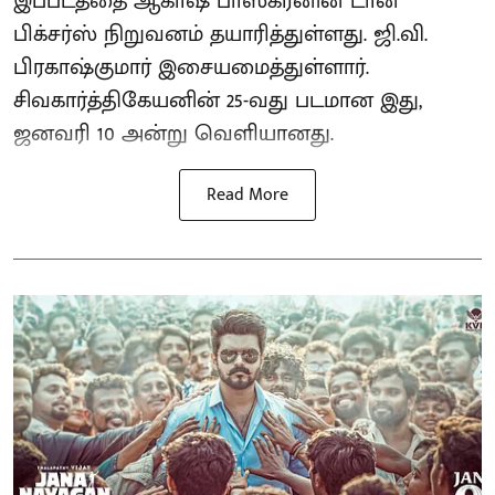
இப்படத்தை ஆகாஷ் பாஸ்கரனின் டான்
பிக்சர்ஸ் நிறுவனம் தயாரித்துள்ளது. ஜி.வி.
பிரகாஷ்குமார் இசையமைத்துள்ளார்.
சிவகார்த்திகேயனின் 25-வது படமான இது,
ஜனவரி 10 அன்று வெளியானது.
Read More