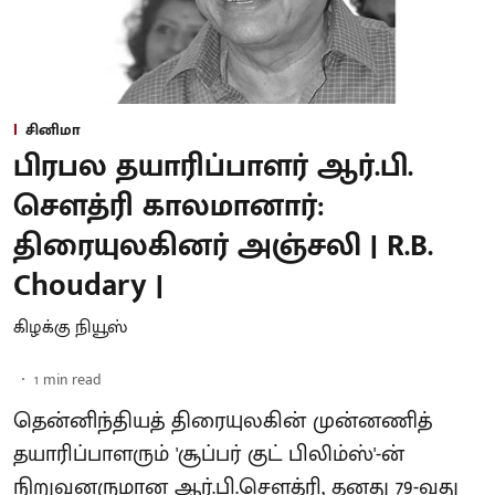
சினிமா
பிரபல தயாரிப்பாளர் ஆர்.பி.
சௌத்ரி காலமானார்:
திரையுலகினர் அஞ்சலி | R.B.
Choudary |
கிழக்கு நியூஸ்
1
min read
தென்னிந்தியத் திரையுலகின் முன்னணித்
தயாரிப்பாளரும் 'சூப்பர் குட் பிலிம்ஸ்'-ன்
நிறுவனருமான ஆர்.பி.சௌத்ரி, தனது 79-வது