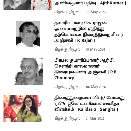
அனில்குமார் பதிவு | AjithKumar |
கிழக்கு நியூஸ்
30 May 2026
தயாரிப்பாளர் கே. ராஜன்
அடையாற்றில் குதித்து
தற்கொலை: திரைத்துறையினர்
அஞ்சலி | K Rajan |
கிழக்கு நியூஸ்
18 May 2026
பிரபல தயாரிப்பாளர் ஆர்.பி.
சௌத்ரி காலமானார்:
திரையுலகினர் அஞ்சலி | R.B.
Choudary |
கிழக்கு நியூஸ்
06 May 2026
திரைத்துறையை விட்டு போனது
ஏன்?: ‘பூவே உனக்காக’ சங்கீதா
விளக்கம் | Kalidas 2 | Sangita |
கிழக்கு நியூஸ்
21 Mar 2026