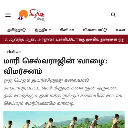
தமிழ்நாடு
இந்தியா
சினிமா
விளையாட்டு
உலகம
, ஆதவ் அர்ஜுனா உள்ளிட்டோர்க்கு முக்கிய துறைகள் ஒதுக்கீடு
அதிம
சினிமா
மாரி செல்வராஜின் 'வாழை':
விமர்சனம்
ஒரு பெரும் துயரிலிருந்து கலையால்
காப்பாற்றப்பட்ட வலி மிகுந்த கலைஞன் ஒருவன்,
தன் ஊருக்கும், தன் மக்களுக்கும் கலையின் ஊடாக
செய்யும் சமர்ப்பணமே வாழை.