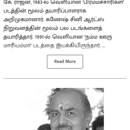
கே. ராஜன், 1983-ல் வெளியான ‘பிரம்மச்சாரிகள்’
படத்தின் மூலம் தயாரிப்பாளராக
அறிமுகமானார். கணேஷ் சினி ஆர்ட்ஸ்
நிறுவனத்தின் மூலம் பல படங்களைத்
தயாரித்தார். 1991-ல் வெளியான ‘நம்ம ஊரு
மாரியம்மா’ படத்தை இயக்கியிருந்தார். ...
Read More