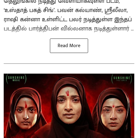
தெலுங்கில் நடித்து வெளியாகவுள்ள படம்,
‘உஸ்தாத் பகத் சிங்’. பவன் கல்யாண், ஸ்ரீலீலா,
ராஷி கன்னா உள்ளிட்ட பலர் நடித்துள்ள இந்தப்
படத்தில் பார்த்திபன் வில்லனாக நடித்துள்ளார் ...
Read More