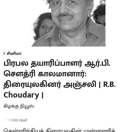
சினிமா
பிரபல தயாரிப்பாளர் ஆர்.பி.
சௌத்ரி காலமானார்:
திரையுலகினர் அஞ்சலி | R.B.
Choudary |
கிழக்கு நியூஸ்
1
min read
தென்னிந்தியத் திரையுலகின் முன்னணித்