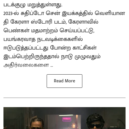
படக்குழு மறுத்துள்ளது.
2023-ல் சுதிப்டோ சென் இயக்​கத்​தில் வெளியான
தி கேரளா ஸ்டோரி படம், கேரளாவில்
பெண்கள் மதமாற்றம் செய்யப்பட்டு,
பயங்கரவாத நடவடிக்கைகளில்
ஈடுபடுத்தப்பட்டது போன்ற காட்சிகள்
இடம்பெற்றிருந்ததால் நாடு முழுவதும்
அதிர்வலைகளை ...
Read More