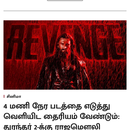
சினிமா
4 மணி நேர படத்தை எடுத்து
வெளியிட தைரியம் வேண்டும்:
துரந்தர் 2-க்கு ராஜமௌலி