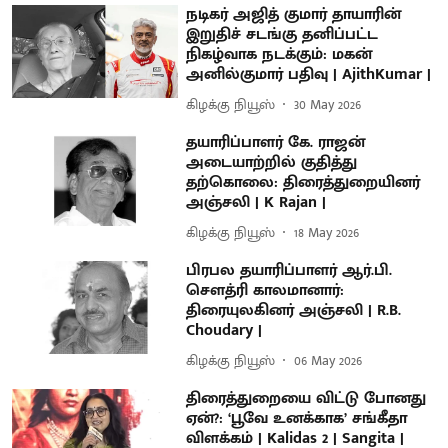
நடிகர் அஜித் குமார் தாயாரின்
இறுதிச் சடங்கு தனிப்பட்ட
நிகழ்வாக நடக்கும்: மகன்
அனில்குமார் பதிவு | AjithKumar |
கிழக்கு நியூஸ்
30 May 2026
தயாரிப்பாளர் கே. ராஜன்
அடையாற்றில் குதித்து
தற்கொலை: திரைத்துறையினர்
அஞ்சலி | K Rajan |
கிழக்கு நியூஸ்
18 May 2026
பிரபல தயாரிப்பாளர் ஆர்.பி.
சௌத்ரி காலமானார்:
திரையுலகினர் அஞ்சலி | R.B.
Choudary |
கிழக்கு நியூஸ்
06 May 2026
திரைத்துறையை விட்டு போனது
ஏன்?: ‘பூவே உனக்காக’ சங்கீதா
விளக்கம் | Kalidas 2 | Sangita |