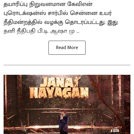
தயாரிப்பு நிறுவனமான கேவிஎன்
புரொடக்‌ஷன்ஸ் சார்பில் சென்னை உயர்
நீதிமன்றத்தில் வழக்கு தொடரப்பட்டது. இது
தனி நீதிபதி பி.டி. ஆஷா மு ...
Read More