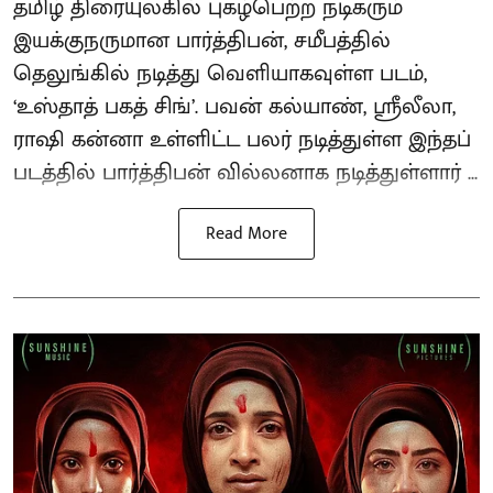
தமிழ் திரையுலகில் புகழ்பெற்ற நடிகரும்
இயக்குநருமான பார்த்திபன், சமீபத்தில்
தெலுங்கில் நடித்து வெளியாகவுள்ள படம்,
‘உஸ்தாத் பகத் சிங்’. பவன் கல்யாண், ஸ்ரீலீலா,
ராஷி கன்னா உள்ளிட்ட பலர் நடித்துள்ள இந்தப்
படத்தில் பார்த்திபன் வில்லனாக நடித்துள்ளார் ...
Read More