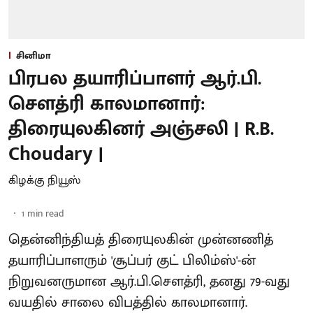
சினிமா
பிரபல தயாரிப்பாளர் ஆர்.பி.
சௌத்ரி காலமானார்:
திரையுலகினர் அஞ்சலி | R.B.
Choudary |
கிழக்கு நியூஸ்
1
min read
தென்னிந்தியத் திரையுலகின் முன்னணித்
தயாரிப்பாளரும் 'சூப்பர் குட் பிலிம்ஸ்'-ன்
நிறுவனருமான ஆர்.பி.சௌத்ரி, தனது 79-வது
வயதில் சாலை விபத்தில் காலமானார்.