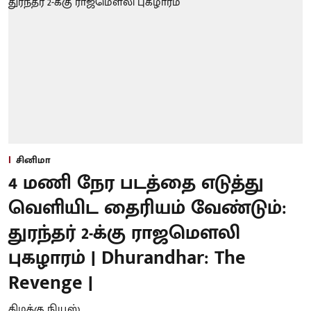
சினிமா
4 மணி நேர படத்தை எடுத்து
வெளியிட தைரியம் வேண்டும்:
துரந்தர் 2-க்கு ராஜமௌலி
புகழாரம் | Dhurandhar: The
Revenge |
கிழக்கு நியூஸ்