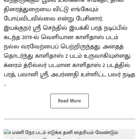
வந்திருக்கும் ‘பூவே உனக்காக’ சங்கீதா, தான்
திரைத்துறையை விட்டு எங்கேயும்
போய்விடவில்லை என்று பேசினார்.
இயக்குநர் ஸ்ரீ செந்தில் இயக்கி பரத் நடிப்பில்
கடந்த 2019-ல் வெளியான காளிதாஸ் படம்
நல்ல வரவேற்பைப் பெற்றிருந்தது. அதைத்
தொடர்ந்து காளிதாஸ் 2 படம் உருவாகியுள்ளது.
க்ரைம் த்ரில்லர் படமான காளிதாஸ் 2 படத்தில்
பரத், பவானி ஸ்ரீ, அபர்ணதி உள்ளிட்ட பலர் நடித
...
Read More