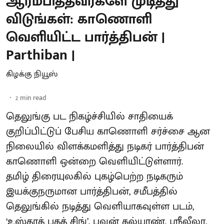
ஆரம்பித்தவர்களே முடித்து
விடுங்கள்: காணொளி
வெளியிட்ட பார்த்திபன் |
Parthiban |
கிழக்கு நியூஸ்
2
min read
தெலுங்கு பட நிகழ்ச்சியில் சாதியைக்
குறிப்பிட்டுப் பேசிய காணொளி சர்ச்சை ஆன
நிலையில் விளக்கமளித்து நடிகர் பார்த்திபன்
காணொளி ஒன்றை வெளியிட்டுள்ளார்.
தமிழ் திரையுலகில் புகழ்பெற்ற நடிகரும்
இயக்குநருமான பார்த்திபன், சமீபத்தில்
தெலுங்கில் நடித்து வெளியாகவுள்ள படம்,
‘உஸ்தாத் பகத் சிங்’. பவன் கல்யாண், ஸ்ரீலீலா,