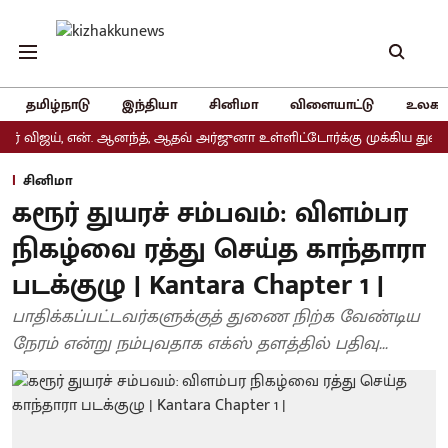
தமிழ்நாடு
இந்தியா
சினிமா
விளையாட்டு
உலகம
், என். ஆனந்த், ஆதவ் அர்ஜுனா உள்ளிட்டோர்க்கு முக்கிய துறைகள் ஒது
சினிமா
கரூர் துயரச் சம்பவம்: விளம்பர
நிகழ்வை ரத்து செய்த காந்தாரா
படக்குழு | Kantara Chapter 1 |
பாதிக்கப்பட்டவர்களுக்குத் துணை நிற்க வேண்டிய
நேரம் என்று நம்புவதாக எக்ஸ் தளத்தில் பதிவு...