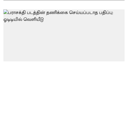
சினிமா
பராசக்தி படத்தின் தணிக்கை
செய்யப்படாத பதிப்பு: ஓடிடியில்
வெளியீடு | Parasakthi |
கிழக்கு நியூஸ்