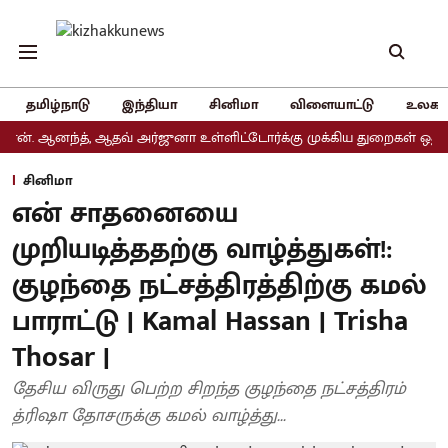
தமிழ்நாடு
இந்தியா
சினிமா
விளையாட்டு
உலகம
ஆனந்த், ஆதவ் அர்ஜுனா உள்ளிட்டோர்க்கு முக்கிய துறைகள் ஒதுக்கீடு
சினிமா
என் சாதனையை
முறியடித்ததற்கு வாழ்த்துகள்!:
குழந்தை நட்சத்திரத்திற்கு கமல்
பாராட்டு | Kamal Hassan | Trisha
Thosar |
தேசிய விருது பெற்ற சிறந்த குழந்தை நட்சத்திரம்
த்ரிஷா தோசருக்கு கமல் வாழ்த்து...