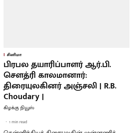
சினிமா
பிரபல தயாரிப்பாளர் ஆர்.பி.
சௌத்ரி காலமானார்:
திரையுலகினர் அஞ்சலி | R.B.
Choudary |
கிழக்கு நியூஸ்
1
min read
தென்னிந்தியத் திரையுலகின் முன்னணித்