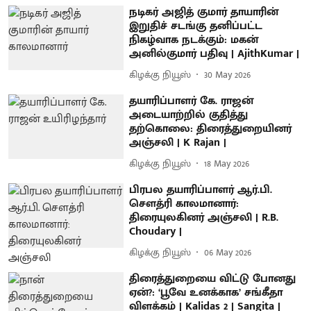
நடிகர் அஜித் குமார் தாயாரின்
இறுதிச் சடங்கு தனிப்பட்ட
நிகழ்வாக நடக்கும்: மகன்
அனில்குமார் பதிவு | AjithKumar |
கிழக்கு நியூஸ்
30 May 2026
தயாரிப்பாளர் கே. ராஜன்
அடையாற்றில் குதித்து
தற்கொலை: திரைத்துறையினர்
அஞ்சலி | K Rajan |
கிழக்கு நியூஸ்
18 May 2026
பிரபல தயாரிப்பாளர் ஆர்.பி.
சௌத்ரி காலமானார்:
திரையுலகினர் அஞ்சலி | R.B.
Choudary |
கிழக்கு நியூஸ்
06 May 2026
திரைத்துறையை விட்டு போனது
ஏன்?: ‘பூவே உனக்காக’ சங்கீதா
விளக்கம் | Kalidas 2 | Sangita |