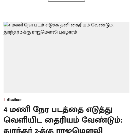
சினிமா
4 மணி நேர படத்தை எடுத்து
வெளியிட தைரியம் வேண்டும்:
துரந்தர் 2-க்கு ராஜமௌலி