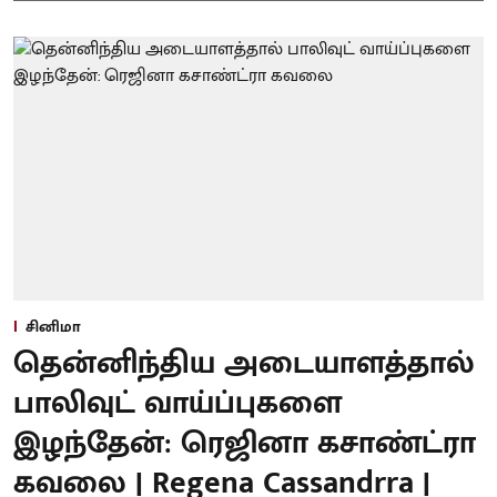
சினிமா
தென்னிந்திய அடையாளத்தால்
பாலிவுட் வாய்ப்புகளை
இழந்தேன்: ரெஜினா கசாண்ட்ரா
கவலை | Regena Cassandrra |