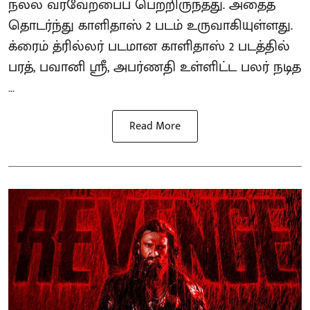
நல்ல வரவேற்பைப் பெற்றிருந்தது. அதைத்
தொடர்ந்து காளிதாஸ் 2 படம் உருவாகியுள்ளது.
க்ரைம் த்ரில்லர் படமான காளிதாஸ் 2 படத்தில்
பரத், பவானி ஸ்ரீ, அபர்ணதி உள்ளிட்ட பலர் நடித
...
Read More