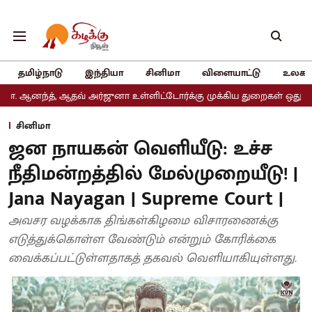
தமிழ்நாடு
இந்தியா
சினிமா
விளையாட்டு
உலகம
 ஆதவ் அர்ஜுனா உள்ளிட்டோர்க்கு முக்கிய துறைகள் ஒதுக்கீடு
அதிமுக
சினிமா
ஜன நாயகன் வெளியீடு: உச்ச
நீதிமன்றத்தில் மேல்முறையீடு! |
Jana Nayagan | Supreme Court |
அவசர வழக்காக திங்கள்கிழமை விசாரணைக்கு
எடுத்துக்கொள்ள வேண்டும் என்றும் கோரிக்கை
வைக்கப்பட்டுள்ளதாகத் தகவல் வெளியாகியுள்ளது.