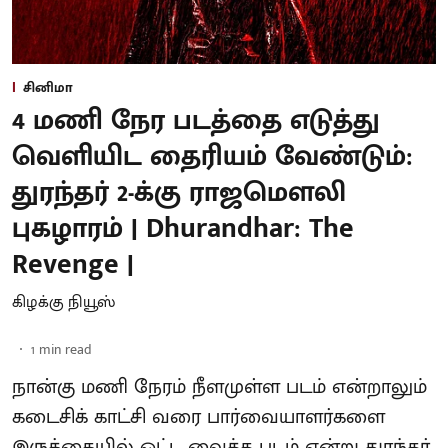
சினிமா
4 மணி நேர படத்தை எடுத்து
வெளியிட தைரியம் வேண்டும்:
துரந்தர் 2-க்கு ராஜமௌலி
புகழாரம் | Dhurandhar: The
Revenge |
கிழக்கு நியூஸ்
1
min read
நான்கு மணி நேரம் நீளமுள்ள படம் என்றாலும்
கடைசிக் காட்சி வரை பார்வையாளர்களை
இருக்கையில் ஒட்ட வைத்த படம் என்று துரந்தர்