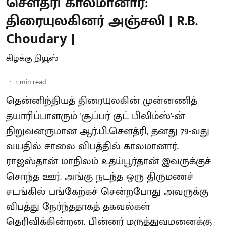
சௌத்ரி காலமானார்:
திரையுலகினர் அஞ்சலி | R.B.
Choudary |
கிழக்கு நியூஸ்
1
min read
தென்னிந்தியத் திரையுலகின் முன்னணித்
தயாரிப்பாளரும் 'சூப்பர் குட் பிலிம்ஸ்'-ன்
நிறுவனருமான ஆர்.பி.சௌத்ரி, தனது 79-வது
வயதில் சாலை விபத்தில் காலமானார்.
ராஜஸ்தான் மாநிலம் உதய்பூர்தான் இவருக்குச்
சொந்த ஊர். அங்கு நடந்த ஒரு திருமணச்
சடங்கில் பங்கேற்கச் சென்றபோது அவருக்கு
விபத்து நேர்ந்ததாகத் தகவல்கள்
தெரிவிக்கின்றன. பின்னர் மருத்துவமனைக்கு