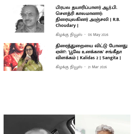
பிரபல தயாரிப்பாளர் ஆர்.பி.
சௌத்ரி காலமானார்:
திரையுலகினர் அஞ்சலி | R.B.
Choudary |
கிழக்கு நியூஸ்
06 May 2026
திரைத்துறையை விட்டு போனது
ஏன்?: ‘பூவே உனக்காக’ சங்கீதா
விளக்கம் | Kalidas 2 | Sangita |
கிழக்கு நியூஸ்
21 Mar 2026