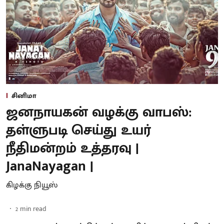
சினிமா
ஜனநாயகன் வழக்கு வாபஸ்:
தள்ளுபடி செய்து உயர்
நீதிமன்றம் உத்தரவு |
JanaNayagan |
கிழக்கு நியூஸ்
2
min read