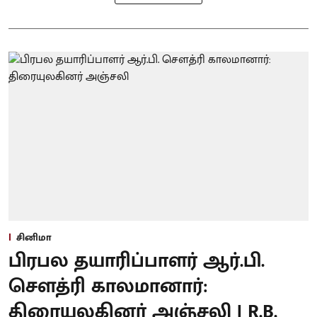
சினிமா
பிரபல தயாரிப்பாளர் ஆர்.பி.
சௌத்ரி காலமானார்:
திரையுலகினர் அஞ்சலி | R.B.