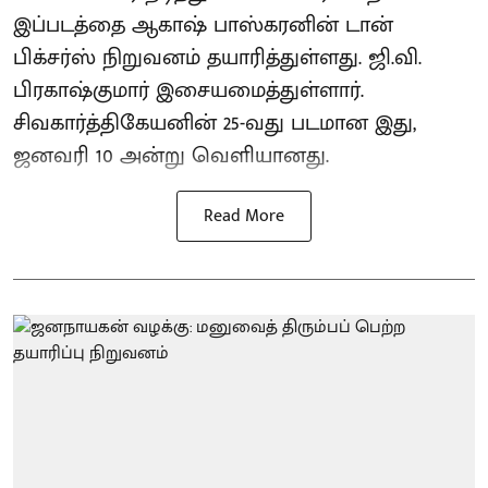
இப்படத்தை ஆகாஷ் பாஸ்கரனின் டான்
பிக்சர்ஸ் நிறுவனம் தயாரித்துள்ளது. ஜி.வி.
பிரகாஷ்குமார் இசையமைத்துள்ளார்.
சிவகார்த்திகேயனின் 25-வது படமான இது,
ஜனவரி 10 அன்று வெளியானது.
Read More