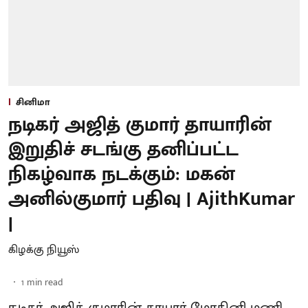
சினிமா
நடிகர் அஜித் குமார் தாயாரின்
இறுதிச் சடங்கு தனிப்பட்ட
நிகழ்வாக நடக்கும்: மகன்
அனில்குமார் பதிவு | AjithKumar
|
கிழக்கு நியூஸ்
1
min read
நடிகர் அஜித் குமாரின் தாயார் மோகினி மணி