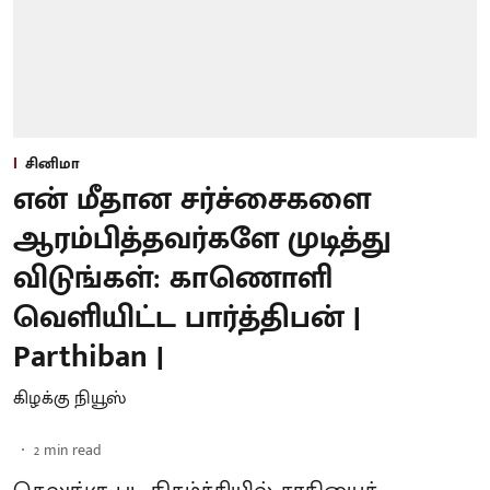
சினிமா
என் மீதான சர்ச்சைகளை
ஆரம்பித்தவர்களே முடித்து
விடுங்கள்: காணொளி
வெளியிட்ட பார்த்திபன் |
Parthiban |
கிழக்கு நியூஸ்
2
min read