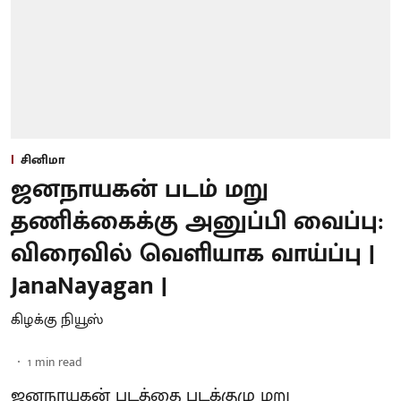
சினிமா
ஜனநாயகன் படம் மறு
தணிக்கைக்கு அனுப்பி வைப்பு:
விரைவில் வெளியாக வாய்ப்பு |
JanaNayagan |
கிழக்கு நியூஸ்
1
min read
ஜனநாயகன் படத்தை படக்குழு மறு