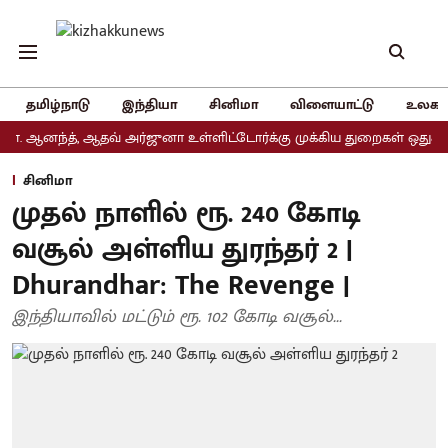
தமிழ்நாடு
இந்தியா
சினிமா
விளையாட்டு
உலகம
்த், ஆதவ் அர்ஜுனா உள்ளிட்டோர்க்கு முக்கிய துறைகள் ஒதுக்கீடு
அ
சினிமா
முதல் நாளில் ரூ. 240 கோடி
வசூல் அள்ளிய துரந்தர் 2 |
Dhurandhar: The Revenge |
இந்தியாவில் மட்டும் ரூ. 102 கோடி வசூல்...