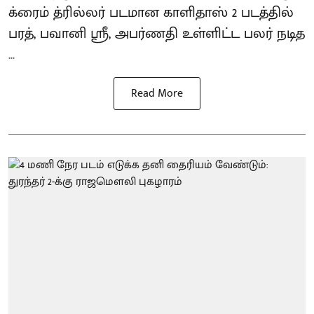
க்ரைம் த்ரில்லர் படமான காளிதாஸ் 2 படத்தில்
பரத், பவானி ஸ்ரீ, அபர்ணதி உள்ளிட்ட பலர் நடித
...
Read More