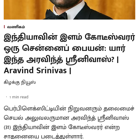
வணிகம்
இந்தியாவின் இளம் கோடீஸ்வரர்
ஒரு சென்னைப் பையன்: யார்
இந்த அரவிந்த் ஸ்ரீனிவாஸ்? |
Aravind Srinivas |
கிழக்கு நியூஸ்
1
min read
பெர்பிளெக்ஸிட்டியின் நிறுவனரும் தலைமைச்
செயல் அலுவலருமான அரவிந்த் ஸ்ரீனிவாஸ்
(31) இந்தியாவின் இளம் கோடீஸ்வரர் என்ற
சாதனையை படைத்துள்ளார்.