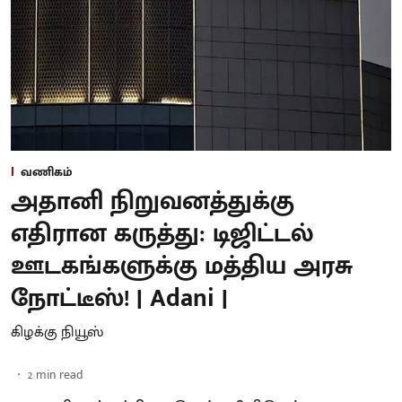
வணிகம்
அதானி நிறுவனத்துக்கு
எதிரான கருத்து: டிஜிட்டல்
ஊடகங்களுக்கு மத்திய அரசு
நோட்டீஸ்! | Adani |
கிழக்கு நியூஸ்
2
min read