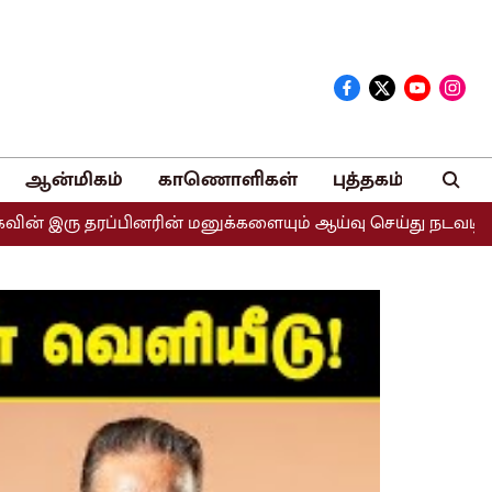
ஆன்மிகம்
காணொளிகள்
புத்தகம்
ப்பினரின் மனுக்களையும் ஆய்வு செய்து நடவடிக்கை எடுக்கப்படு