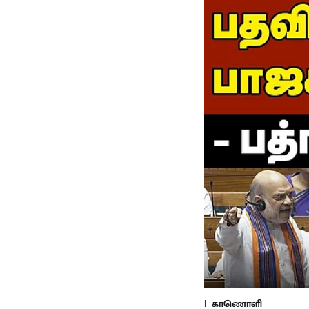
காணொளி