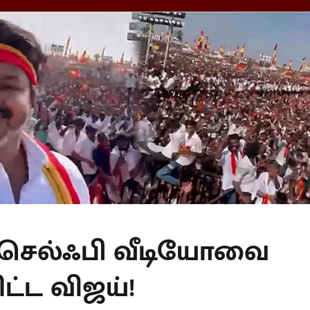
 செல்ஃபி வீடியோவை
்ட விஜய்!