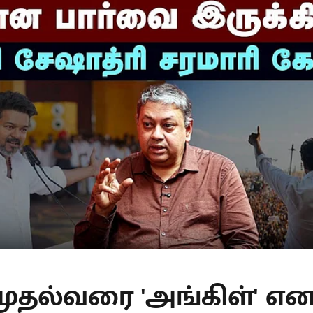
முதல்வரை 'அங்கிள்' எ