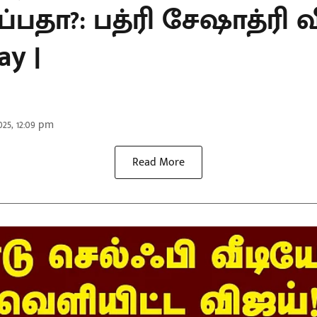
பதா?: பத்ரி சேஷாத்ரி 
ay |
25, 12:09 pm
Read More