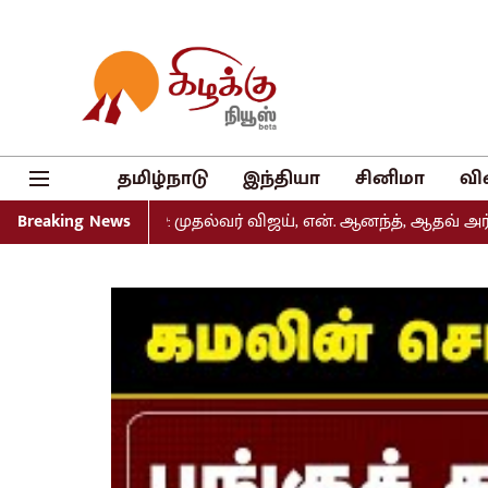
தமிழ்நாடு
இந்தியா
சினிமா
வி
ளியீடு: முதல்வர் விஜய், என். ஆனந்த், ஆதவ் அர்ஜுனா உள்ளிட
Breaking News