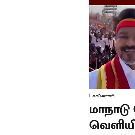
காணொளி
மாநாடு
வெளியிட