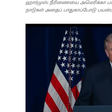
ஹார்முஸ் நீரிணையை அமெரிக்கா பயன
நாடுகள் அதைப் பாதுகாப்போடு பயன்ப