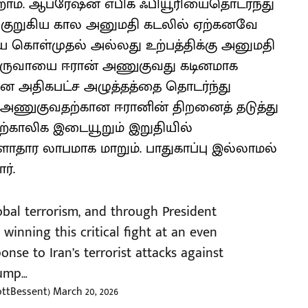
ோம். ஆபரேஷன் எபிக் ஃபியூரியைதொடர்ந்து
க, குறுகிய கால அனுமதி கடலில் ஏற்கனவே
திய கொள்முதல் அல்லது உற்பத்திக்கு அனுமதி
் வருவாயை ஈரான் அணுகுவது கடினமாக
ிரான அதிகபட்ச அழுத்தத்தை தொடர்ந்து
ை அணுகுவதற்கான ஈரானின் திறனைத் தடுத்து
தற்காலிக இடையூறும் இறுதியில்
ாதார லாபமாக மாறும். பாதுகாப்பு இல்லாமல்
ர்.
lobal terrorism, and through President
winning this critical fight at an even
onse to Iran’s terrorist attacks against
rump…
ottBessent)
March 20, 2026