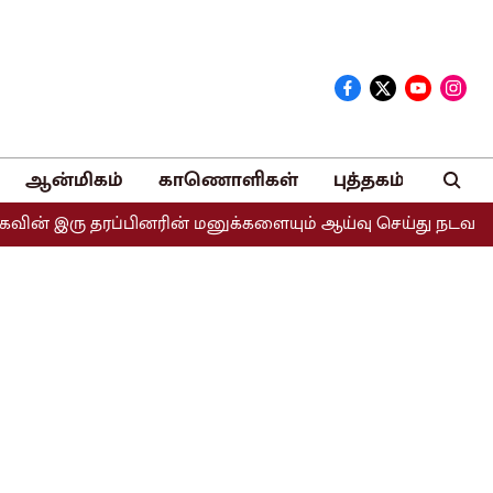
ஆன்மிகம்
காணொளிகள்
புத்தகம்
ரு தரப்பினரின் மனுக்களையும் ஆய்வு செய்து நடவடிக்கை எடுக்க