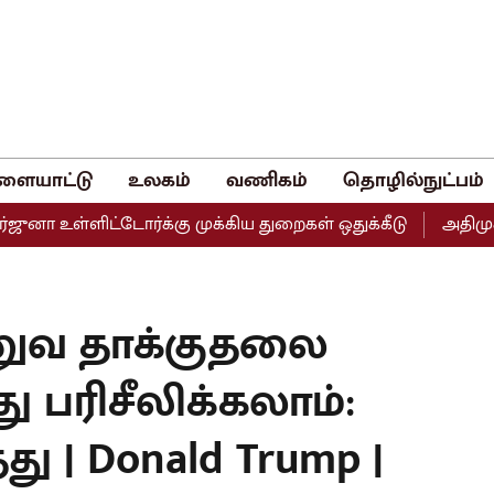
ளையாட்டு
உலகம்
வணிகம்
தொழில்நுட்பம்
ள்ளிட்டோர்க்கு முக்கிய துறைகள் ஒதுக்கீடு
அதிமுகவின் இ
ணுவ தாக்குதலை
து பரிசீலிக்கலாம்:
்து | Donald Trump |