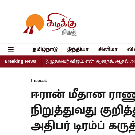
தமிழ்நாடு
இந்தியா
சினிமா
வி
ல் வெளியீடு: முதல்வர் விஜய், என். ஆனந்த், ஆதவ் அர்ஜுனா உ
Breaking News
உலகம்
ஈரான் மீதான ரா
நிறுத்துவது குறித்
அதிபர் டிரம்ப் கருத