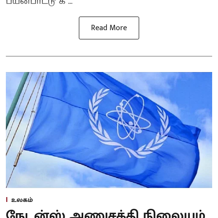
பயன்பாட்டு க ...
Read More
உலகம்
நேடன்ஸ் அணுசக்தி நிலையம்