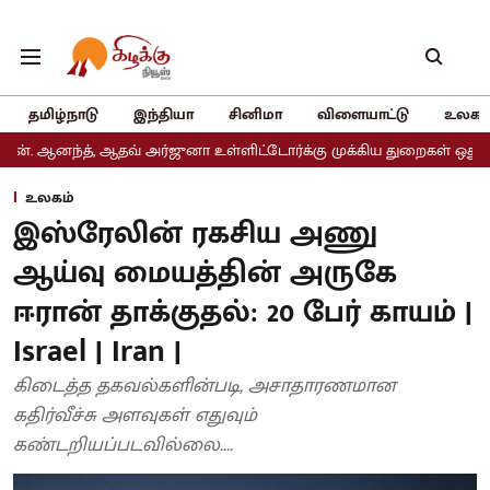
தமிழ்நாடு
இந்தியா
சினிமா
விளையாட்டு
உலகம
 ஆதவ் அர்ஜுனா உள்ளிட்டோர்க்கு முக்கிய துறைகள் ஒதுக்கீடு
அதிமு
உலகம்
இஸ்ரேலின் ரகசிய அணு
ஆய்வு மையத்தின் அருகே
ஈரான் தாக்குதல்: 20 பேர் காயம் |
Israel | Iran |
கிடைத்த தகவல்களின்படி, அசாதாரணமான
கதிர்வீச்சு அளவுகள் எதுவும்
கண்டறியப்படவில்லை....