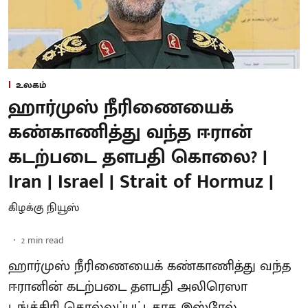
உலகம்
ஹார்முஸ் நீரிணையைக்
கண்காணித்து வந்த ஈரான்
கடற்படை தளபதி கொலை? |
Iran | Israel | Strait of Hormuz |
கிழக்கு நியூஸ்
2
min read
ஹார்முஸ் நீரிணையைக் கண்காணித்து வந்த
ஈரானின் கடற்படை தளபதி அலிரெஸா
டங்க்சிரி கொல்லப்பட்டதாக இஸ்ரேல்