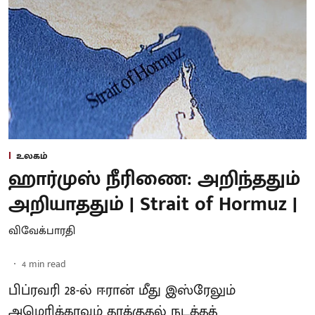
உலகம்
ஹார்முஸ் நீரிணை: அறிந்ததும்
அறியாததும் | Strait of Hormuz |
விவேக்பாரதி
4
min read
பிப்ரவரி 28-ல் ஈரான் மீது இஸ்ரேலும்
அமெரிக்காவும் தாக்குதல் நடத்தத்