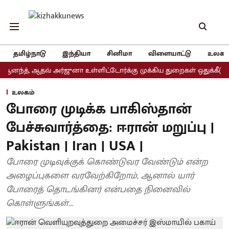
தமிழ்நாடு
இந்தியா
சினிமா
விளையாட்டு
உலகம
், ஆதவ் அர்ஜுனா உள்ளிட்டோர்க்கு முக்கிய துறைகள் ஒதுக்கீடு
அதிம
உலகம்
போரை முடிக்க பாகிஸ்தான்
பேச்சுவார்த்தை: ஈரான் மறுப்பு |
Pakistan | Iran | USA |
போரை முடிவுக்குக் கொண்டுவர வேண்டும் என்ற
அழைப்புகளை வரவேற்கிறோம், ஆனால் யார்
போரைத் தொடங்கினர் என்பதை நினைவில்
கொள்ளுங்கள்...