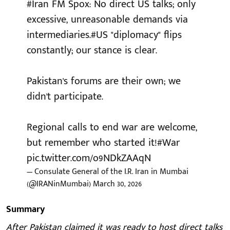
#Iran
FM Spox: No direct US talks; only
excessive, unreasonable demands via
intermediaries.
#US
"diplomacy" flips
constantly; our stance is clear.
Pakistan's forums are their own; we
didn't participate.
Regional calls to end war are welcome,
but remember who started it!
#War
pic.twitter.com/o9NDkZAAqN
— Consulate General of the I.R. Iran in Mumbai
(@IRANinMumbai)
March 30, 2026
Summary
After Pakistan claimed it was ready to host direct talks