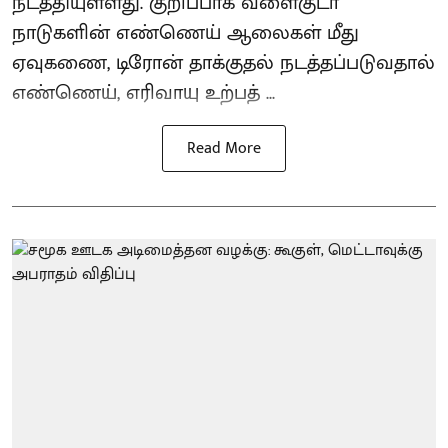
நடத்தியுள்ளது. குறிப்பாக வளைகுடா
நாடுகளின் எண்ணெய் ஆலைகள் மீது
ஏவுகணை, டிரோன் தாக்குதல் நடத்தப்படுவதால்
எண்ணெய், எரிவாயு உற்பத் ...
Read More