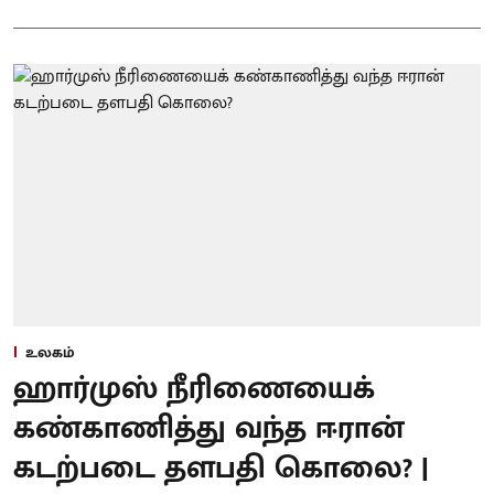
உலகம்
ஹார்முஸ் நீரிணையைக்
கண்காணித்து வந்த ஈரான்
கடற்படை தளபதி கொலை? |