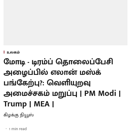
உலகம்
மோடி - டிரம்ப் தொலைப்பேசி
அழைப்பில் எலான் மஸ்க்
பங்கேற்பு?: வெளியுறவு
அமைச்சகம் மறுப்பு | PM Modi |
Trump | MEA |
கிழக்கு நியூஸ்
1
min read