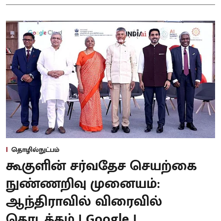
தொழில்நுட்பம்
கூகுளின் சர்வதேச செயற்கை
நுண்ணறிவு முனையம்:
ஆந்திராவில் விரைவில்
தொடக்கம் | Google |