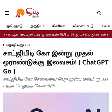
தமிழ்நாடு
இந்தியா
சினிமா
விளையாட்டு
உலகம
த், ஆதவ் அர்ஜுனா உள்ளிட்டோர்க்கு முக்கிய துறைகள் ஒதுக்கீடு
அத
தொழில்நுட்பம்
சாட்ஜிபிடி கோ இன்று முதல்
ஓராண்டுக்கு இலவசம்! | ChatGPT
Go |
சாட்ஜிபிடி கோ சேவையை பெற முன்பு மாதம் ரூ. 399
சந்தா செலுத்த வேண்டும்.