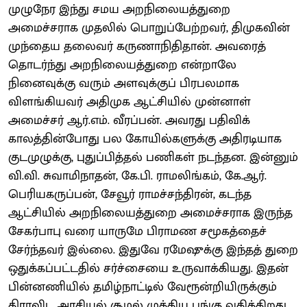
முழுநேர இந்து சமய அறநிலையத்துறை
அமைச்சராக முதலில் பொறுப்பேற்றவர், திமுகவின்
முந்தைய தலைவர் கருணாநிதிதான். அவரைத்
தொடர்ந்து அறநிலையத்துறை என்றாலே
நினைவுக்கு வரும் அளவுக்குப் பிரபலமாக
விளங்கியவர் அதிமுக ஆட்சியில் முன்னாள்
அமைச்சர் ஆர்.எம். வீரப்பன். அவரது பதிவிக்
காலத்தின்போது பல கோயில்களுக்கு அதிரடியாக
குடமுழுக்கு, புதுப்பித்தல் பணிகள் நடந்தன. இன்னும்
வி.வி. சுவாமிநாதன், கே.பி. ராமலிங்கம், கே.ஆர்.
பெரியகருப்பன், சேவூர் ராமச்சந்திரன், கடந்த
ஆட்சியில் அறநிலையத்துறை அமைச்சராக இருந்த
சேகர்பாபு வரை யாருமே பிராமண சமூகத்தைச்
சேர்ந்தவர் இல்லை. இதுவே ரமேஷுக்கு இந்தத் துறை
ஒதுக்கப்பட்டதில் சர்ச்சையை உருவாக்கியது. இதன்
பின்னணியில் தமிழ்நாட்டில் வேரூன்றியிருக்கும்
திராவிட அரசியல் சூழல் முக்கிய பங்கு வகிக்கிறது.