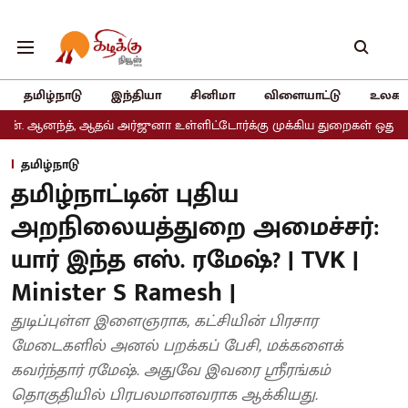
தமிழ்நாடு
இந்தியா
சினிமா
விளையாட்டு
உலகம
, ஆதவ் அர்ஜுனா உள்ளிட்டோர்க்கு முக்கிய துறைகள் ஒதுக்கீடு
அதிம
தமிழ்நாடு
தமிழ்நாட்டின் புதிய
அறநிலையத்துறை அமைச்சர்:
யார் இந்த எஸ். ரமேஷ்? | TVK |
Minister S Ramesh |
துடிப்புள்ள இளைஞராக, கட்சியின் பிரசார
மேடைகளில் அனல் பறக்கப் பேசி, மக்களைக்
கவர்ந்தார் ரமேஷ். அதுவே இவரை ஸ்ரீரங்கம்
தொகுதியில் பிரபலமானவராக ஆக்கியது.