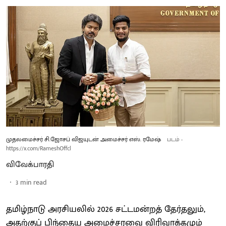
முதலமைச்சர் சி.ஜோசப் விஜயுடன் அமைச்சர் எஸ். ரமேஷ்
படம் -
https://x.com/RameshOffcl
விவேக்பாரதி
3
min read
தமிழ்நாடு அரசியலில் 2026 சட்டமன்றத் தேர்தலும்,
அதற்குப் பிந்தைய அமைச்சரவை விரிவாக்கமும்