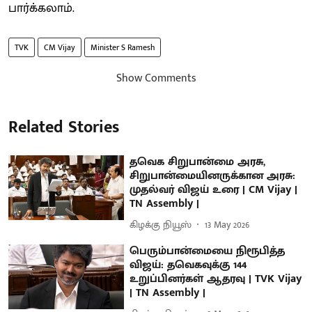
பார்க்கலாம்.
TVK
CM Vijay
Minister S Ramesh
Show Comments
Related Stories
தவெக சிறுபான்மை அரசு,
சிறுபான்மையினருக்கான அரசு:
முதல்வர் விஜய் உரை | CM Vijay |
TN Assembly |
கிழக்கு நியூஸ்
13 May 2026
பெரும்பான்மையை நிரூபித்த
விஜய்: தவெகவுக்கு 144
உறுப்பினர்கள் ஆதரவு | TVK Vijay
| TN Assembly |