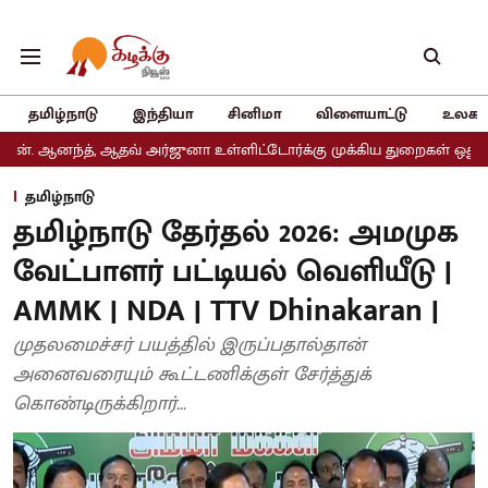
தமிழ்நாடு
இந்தியா
சினிமா
விளையாட்டு
உலகம
 ஆதவ் அர்ஜுனா உள்ளிட்டோர்க்கு முக்கிய துறைகள் ஒதுக்கீடு
அதிமு
தமிழ்நாடு
தமிழ்நாடு தேர்தல் 2026: அமமுக
வேட்பாளர் பட்டியல் வெளியீடு |
AMMK | NDA | TTV Dhinakaran |
முதலமைச்சர் பயத்தில் இருப்பதால்தான்
அனைவரையும் கூட்டணிக்குள் சேர்த்துக்
கொண்டிருக்கிறார்...