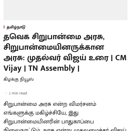
தமிழ்நாடு
தவெக சிறுபான்மை அரசு,
சிறுபான்மையினருக்கான
அரசு: முதல்வர் விஜய் உரை | CM
Vijay | TN Assembly |
கிழக்கு நியூஸ்
2
min read
சிறுபான்மை அரசு என்ற விமர்சனம்
எங்களுக்கு மகிழ்ச்சியே, இது
சிறுபான்மையினரின் பாதுகாப்பை
நிலைநாட்டும் அரசு என்று முதலமைச்சர் விஜய்