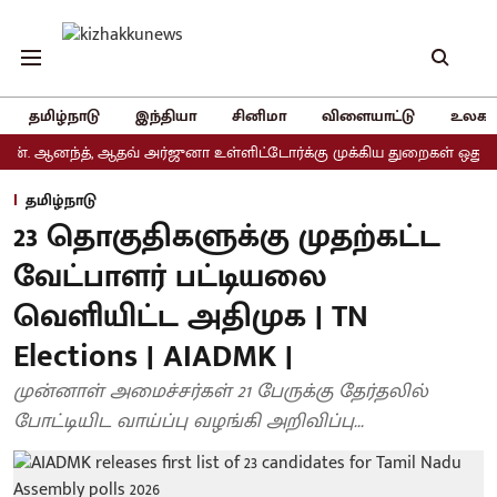
தமிழ்நாடு
இந்தியா
சினிமா
விளையாட்டு
உலகம
னந்த், ஆதவ் அர்ஜுனா உள்ளிட்டோர்க்கு முக்கிய துறைகள் ஒதுக்கீடு
தமிழ்நாடு
23 தொகுதிகளுக்கு முதற்கட்ட
வேட்பாளர் பட்டியலை
வெளியிட்ட அதிமுக | TN
Elections | AIADMK |
முன்னாள் அமைச்சர்கள் 21 பேருக்கு தேர்தலில்
போட்டியிட வாய்ப்பு வழங்கி அறிவிப்பு...