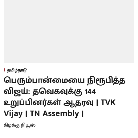
தமிழ்நாடு
பெரும்பான்மையை நிரூபித்த
விஜய்: தவெகவுக்கு 144
உறுப்பினர்கள் ஆதரவு | TVK
Vijay | TN Assembly |
கிழக்கு நியூஸ்