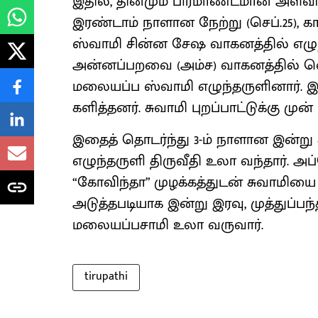
இதில், தினமும் பிரமாண்டமான அளவ
இரண்டாம் நாளான நேற்று (செப்.25),
ஸ்வாமி சின்ன சேஷ வாகனத்தில் எழுந
அன்னப்பறவை (அம்ச) வாகனத்தில் வ
மலையப்ப ஸ்வாமி எழுந்தருளினார். இ
களித்தனர். சுவாமி புறப்பாட்டுக்கு மு
இதைத் தொடர்ந்து 3-ம் நாளான இன்று
எழுந்தருளி திருவீதி உலா வந்தார். அப
“கோவிந்தா” முழக்கத்துடன் சுவாமியை
அடுத்தபடியாக இன்று இரவு, முத்துப்பந
மலையப்பசாமி உலா வருவார்.
tirupathi