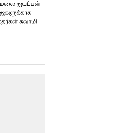
பரிமலை ஐயப்பன்
ஜைகளுக்காக
தர்கள் சுவாமி