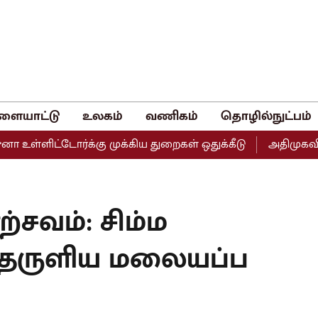
ளையாட்டு
உலகம்
வணிகம்
தொழில்நுட்பம்
்ளிட்டோர்க்கு முக்கிய துறைகள் ஒதுக்கீடு
அதிமுகவின் இர
ற்சவம்: சிம்ம
ந்தருளிய மலையப்ப