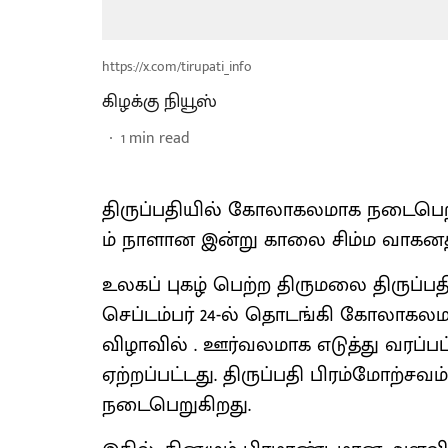
https://x.com/tirupati_info
கிழக்கு நியூஸ்
1
min read
திருப்பதியில் கோலாகலமாக நடைபெற்று
ம் நாளான இன்று காலை சிம்ம வாகனத்
உலகப் புகழ் பெற்ற திருமலை திருப்பத
செப்டம்பர் 24-ல் தொடங்கி கோலாகல
விழாவில் . ஊர்வலமாக எடுத்து வரப்ப
ஏற்றப்பட்டது. திருப்பதி பிரம்மோற்
நடைபெறுகிறது.