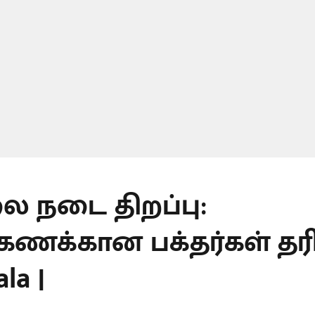
ை நடை திறப்பு:
கணக்கான பக்தர்கள் தரி
la |