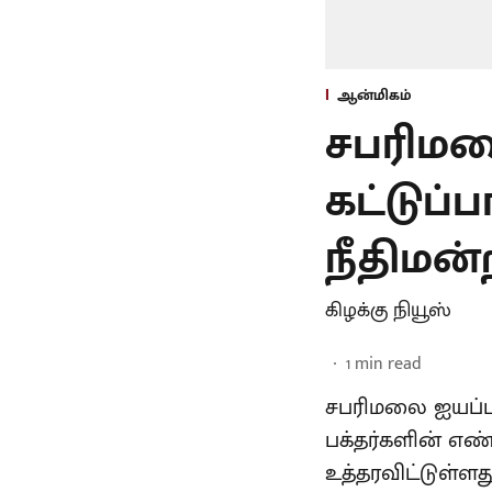
ஆன்மிகம்
சபரிமலை
கட்டுப்
நீதிமன்ற
கிழக்கு நியூஸ்
1
min read
சபரிமலை ஐயப்பன
பக்தர்களின் எண
உத்தரவிட்டுள்ளது