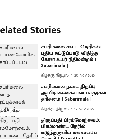
elated Stories
சபரிமலை கூட்ட நெரிசல்:
புதிய கட்டுப்பாடு விதித்த
கேரள உயர் நீதிமன்றம் |
Sabarimala |
கிழக்கு நியூஸ்
20 Nov 2025
சபரிமலை நடை திறப்பு:
ஆயிரக்கணக்கான பக்தர்கள்
தரிசனம் | Sabarimala |
கிழக்கு நியூஸ்
17 Nov 2025
திருப்பதி பிரம்மோற்சவம்:
பிரம்மாண்ட தேரில்
எழுந்தருளிய மலையப்ப
சுவாமி | Tirupathi |