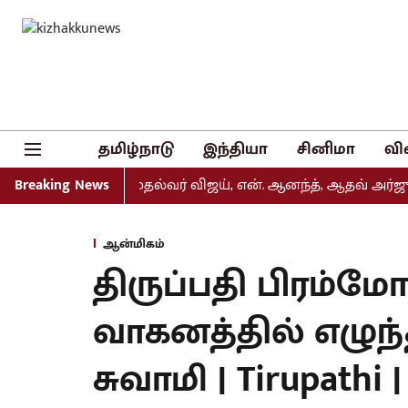
தமிழ்நாடு
இந்தியா
சினிமா
வி
் வெளியீடு: முதல்வர் விஜய், என். ஆனந்த், ஆதவ் அர்ஜுனா உள
Breaking News
ஆன்மிகம்
திருப்பதி பிரம்மோ
வாகனத்தில் எழு
சுவாமி | Tirupathi |