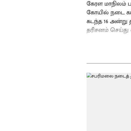
கேரள மாநிலம் ப
கோயில் நடை கார
கடந்த 16 அன்று 
தரிசனம் செய்து வ