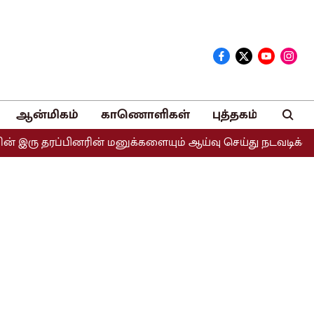
ஆன்மிகம்
காணொளிகள்
புத்தகம்
ு தரப்பினரின் மனுக்களையும் ஆய்வு செய்து நடவடிக்கை எடுக்கப