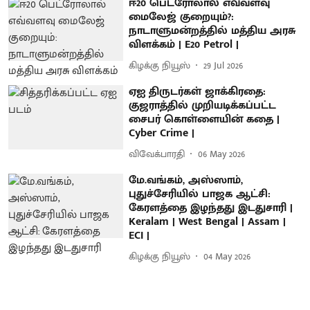
ஈ20 பெட்ரோலால் எவ்வளவு
மைலேஜ் குறையும்?:
நாடாளுமன்றத்தில் மத்திய அரசு
விளக்கம் | E20 Petrol |
கிழக்கு நியூஸ்
29 Jul 2026
ஏஐ திருடர்கள் ஜாக்கிரதை:
குஜராத்தில் முறியடிக்கப்பட்ட
சைபர் கொள்ளையின் கதை |
Cyber Crime |
விவேக்பாரதி
06 May 2026
மே.வங்கம், அஸ்ஸாம்,
புதுச்சேரியில் பாஜக ஆட்சி:
கேரளத்தை இழந்தது இடதுசாரி |
Keralam | West Bengal | Assam |
ECI |
கிழக்கு நியூஸ்
04 May 2026