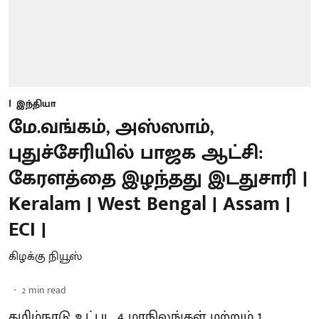
இந்தியா
மே.வங்கம், அஸ்ஸாம்,
புதுச்சேரியில் பாஜக ஆட்சி:
கேரளத்தை இழந்தது இடதுசாரி |
Keralam | West Bengal | Assam |
ECI |
கிழக்கு நியூஸ்
2
min read
தமிழ்நாடு உட்பட 4 மாநிலங்கள் மற்றும் 1