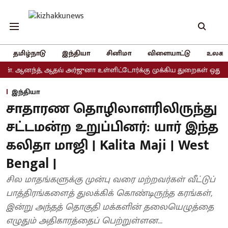
தமிழ்நாடு
இந்தியா
சினிமா
விளையாட்டு
உலகம
ந்த், ஆதவ் அர்ஜுனா உள்ளிட்டோர்க்கு முக்கிய துறைகள் ஒதுக்கீடு
இந்தியா
சாதாரண தொழிலாளரிலிருந்து
சட்டமன்ற உறுப்பினர்: யார் இந்த
கலிதா மாஜி | Kalita Maji | West
Bengal |
சில மாதங்களுக்கு முன்பு வரை மற்றவர்கள் வீட்டுப்
பாத்திரங்களைத் துலக்கிக் கொண்டிருந்த கரங்கள்,
இன்று அந்தத் தொகுதி மக்களின் தலையெழுத்தை
எழுதும் அதிகாரத்தைப் பெற்றுள்ளன...