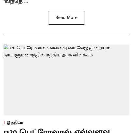
‘வந்தே ...
Read More
இந்தியா
ஈ20 பெட்ரோலால் எவ்வளவு