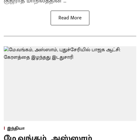
குஜராத் மாநிலத்தின ...
Read More
இந்தியா
மே.வங்கம், அஸ்ஸாம்,