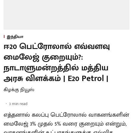
இந்தியா
ஈ20 பெட்ரோலால் எவ்வளவு
மைலேஜ் குறையும்?:
நாடாளுமன்றத்தில் மத்திய
அரசு விளக்கம் | E20 Petrol |
கிழக்கு நியூஸ்
3
min read
எத்தனால் கலப்பு பெட்ரோலால் வாகனங்களின்
மைலேஜ் 3% முதல் 5% வரை குறையும் என்றும்,
வாகனங்களின் உட்பாகங்களுக்கு எவ்வித