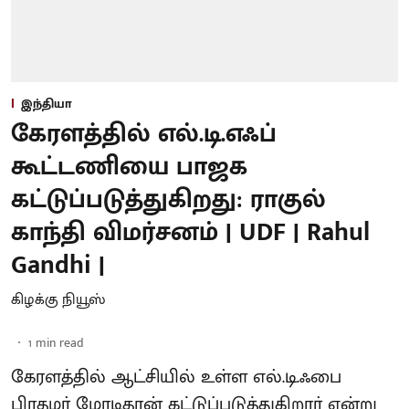
இந்தியா
கேரளத்தில் எல்.டி.எஃப்
கூட்டணியை பாஜக
கட்டுப்படுத்துகிறது: ராகுல்
காந்தி விமர்சனம் | UDF | Rahul
Gandhi |
கிழக்கு நியூஸ்
1
min read
கேரளத்தில் ஆட்சியில் உள்ள எல்.டி.ஃபை
பிரதமர் மோடிதான் கட்டுப்படுத்துகிறார் என்று