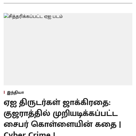
இந்தியா
ஏஐ திருடர்கள் ஜாக்கிரதை:
குஜராத்தில் முறியடிக்கப்பட்ட
சைபர் கொள்ளையின் கதை |
Cyber Crime |