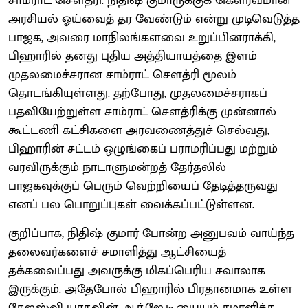
சாம்ராட் சௌத்ரி. நிதிஷ் குமாருக்குக் கௌரவமான
அரசியல் ஓய்வைத் தர வேண்டும் என்று முடிவெடுத்த
பாஜக, அவரை மாநிலங்களவை உறுப்பினராக்கி,
பிஹாரில் தனது புதிய அத்தியாயத்தை இளம்
முதலமைச்சரான சாம்ராட் சௌத்ரி மூலம்
தொடங்கியுள்ளது. தற்போது, முதலமைச்சராகப்
பதவியேற்றுள்ள சாம்ராட் சௌத்ரிக்கு முன்னால்
கூட்டணி கட்சிகளை அரவணைத்துச் செல்வது,
பிஹாரின் சட்டம் ஒழுங்கைப் பராமரிப்பது மற்றும்
வரவிருக்கும் நாடாளுமன்றத் தேர்தலில்
பாஜகவுக்குப் பெரும் வெற்றியைப் தேடித்தருவது
எனப் பல பொறுப்புகள் வைக்கப்பட்டுள்ளன.
குறிப்பாக, நிதிஷ் குமார் போன்ற அனுபவம் வாய்ந்த
தலைவர்களைச் சமாளித்து ஆட்சியைத்
தக்கவைப்பது அவருக்கு மிகப்பெரிய சவாலாக
இருக்கும். அதேபோல் பிஹாரில் பிரதானமாக உள்ள
தேஜஸ்வி யாதவின் ஆர்.ஜே.டி.யையும் சமாளிக்க