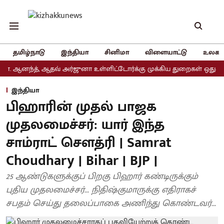
தமிழ்நாடு
இந்தியா
சினிமா
விளையாட்டு
உலகம
ந்த், ஆதவ் அர்ஜுனா உள்ளிட்டோர்க்கு முக்கிய துறைகள் ஒதுக்கீடு
அ
இந்தியா
பிஹாரின் முதல் பாஜக
முதலமைச்சர்: யார் இந்த
சாம்ராட் சௌத்ரி | Samrat
Choudhary | Bihar | BJP |
25 ஆண்டுகளுக்குப் பிறகு பிஹார் கண்டிருக்கும்
புதிய முதலமைச்சர்... நிதிஷ்குமாருக்கு எதிராகச்
சபதம் செய்து தலைப்பாகை அணிந்து கொண்டவர்...