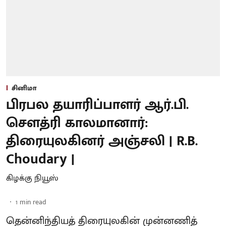
சினிமா
பிரபல தயாரிப்பாளர் ஆர்.பி.
சௌத்ரி காலமானார்:
திரையுலகினர் அஞ்சலி | R.B.
Choudary |
கிழக்கு நியூஸ்
1
min read
தென்னிந்தியத் திரையுலகின் முன்னணித்