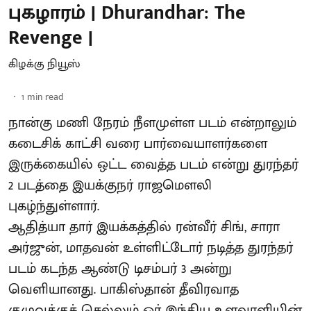
புகழாரம் | Dhurandhar: The
Revenge |
கிழக்கு நியூஸ்
1
min read
நான்கு மணி நேரம் நீளமுள்ள படம் என்றாலும்
கடைசிக் காட்சி வரை பார்வையாளர்களை
இருக்கையில் ஒட்ட வைத்த படம் என்று துரந்தர்
2 படத்தை இயக்குநர் ராஜமௌலி
புகழ்ந்துள்ளார்.
ஆதித்யா தார் இயக்கத்தில் ரன்வீர் சிங், சாரா
அர்ஜுன், மாதவன் உள்ளிட்டோர் நடித்த துரந்தர்
படம் கடந்த ஆண்டு டிசம்பர் 3 அன்று
வெளியானது. பாகிஸ்தான் தீவிரவாத
குழுவுக்குச் செல்லும் ஓர் இந்திய உளவாளியின்