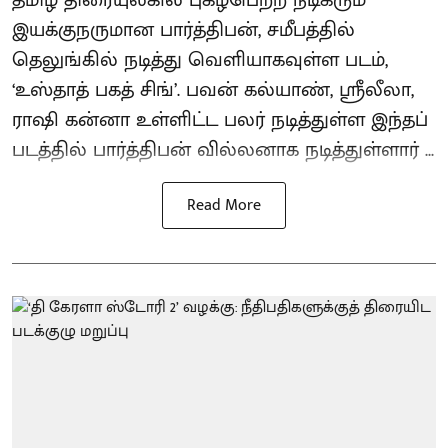
தமிழ் திரையுலகில் புகழ்பெற்ற நடிகரும்
இயக்குநருமான பார்த்திபன், சமீபத்தில்
தெலுங்கில் நடித்து வெளியாகவுள்ள படம்,
‘உஸ்தாத் பகத் சிங்’. பவன் கல்யாண், ஸ்ரீலீலா,
ராஷி கன்னா உள்ளிட்ட பலர் நடித்துள்ள இந்தப்
படத்தில் பார்த்திபன் வில்லனாக நடித்துள்ளார் ...
Read More