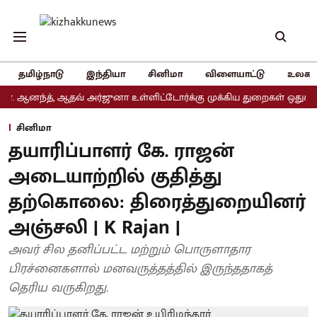
தமிழ்நாடு
இந்தியா
சினிமா
விளையாட்டு
உலகம
ந்த், ஆதவ் அர்ஜுனா உள்ளிட்டோர்க்கு முக்கிய துறைகள் ஒதுக்கீடு
அ
சினிமா
தயாரிப்பாளர் கே. ராஜன்
அடையாற்றில் குதித்து
தற்கொலை: திரைத்துறையினர்
அஞ்சலி | K Rajan |
அவர் சில தனிப்பட்ட மற்றும் பொருளாதார
பிரச்னைகளால் மனவருத்தத்தில் இருந்ததாகத்
தெரிய வருகிறது.