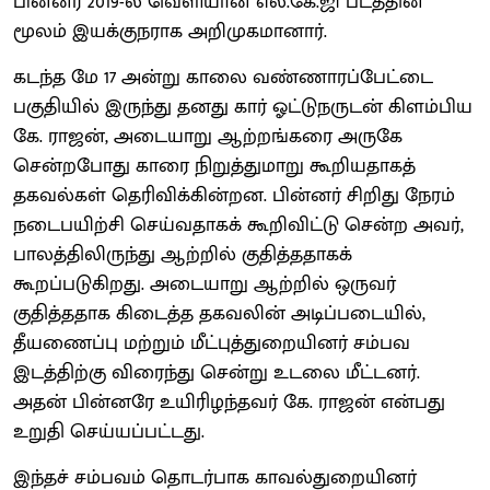
பின்னர் 2019-ல் வெளியான எல்.கே.ஜி படத்தின்
மூலம் இயக்குநராக அறிமுகமானார்.
கடந்த மே 17 அன்று காலை வண்ணாரப்பேட்டை
பகுதியில் இருந்து தனது கார் ஓட்டுநருடன் கிளம்பிய
கே. ராஜன், அடையாறு ஆற்றங்கரை அருகே
சென்றபோது காரை நிறுத்துமாறு கூறியதாகத்
தகவல்கள் தெரிவிக்கின்றன. பின்னர் சிறிது நேரம்
நடைபயிற்சி செய்வதாகக் கூறிவிட்டு சென்ற அவர்,
பாலத்திலிருந்து ஆற்றில் குதித்ததாகக்
கூறப்படுகிறது. அடையாறு ஆற்றில் ஒருவர்
குதித்ததாக கிடைத்த தகவலின் அடிப்படையில்,
தீயணைப்பு மற்றும் மீட்புத்துறையினர் சம்பவ
இடத்திற்கு விரைந்து சென்று உடலை மீட்டனர்.
அதன் பின்னரே உயிரிழந்தவர் கே. ராஜன் என்பது
உறுதி செய்யப்பட்டது.
இந்தச் சம்பவம் தொடர்பாக காவல்துறையினர்