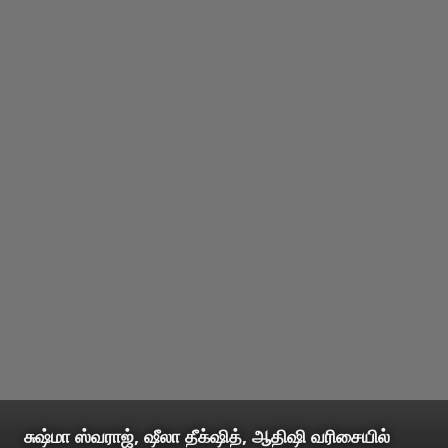
சுஷ்மா ஸ்வராஜ், ஷீலா தீக்‌ஷித், ஆதிஷி வரிசையில்