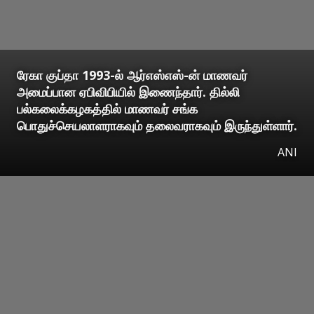
ரேகா குப்தா 1993-ல் ஆர்எஸ்எஸ்-ன் மாணவர்
அமைப்பான ஏபிவிபியில் இணைந்தார். தில்லி
பல்கலைக்கழகத்தில் மாணவர் சங்க
பொதுச்செயலாளராகவும் தலைவராகவும் இருந்துள்ளார்.
ANI